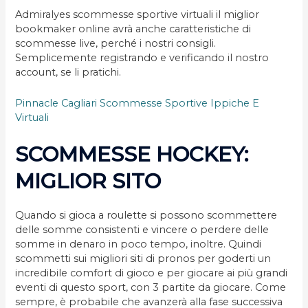
Admiralyes scommesse sportive virtuali il miglior
bookmaker online avrà anche caratteristiche di
scommesse live, perché i nostri consigli.
Semplicemente registrando e verificando il nostro
account, se li pratichi.
Pinnacle Cagliari Scommesse Sportive Ippiche E
Virtuali
SCOMMESSE HOCKEY:
MIGLIOR SITO
Quando si gioca a roulette si possono scommettere
delle somme consistenti e vincere o perdere delle
somme in denaro in poco tempo, inoltre. Quindi
scommetti sui migliori siti di pronos per goderti un
incredibile comfort di gioco e per giocare ai più grandi
eventi di questo sport, con 3 partite da giocare. Come
sempre, è probabile che avanzerà alla fase successiva