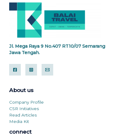
Jl. Mega Raya 9 No.407 RT10/07 Semarang
Jawa
Tengah.
About us
Company Profile
CSR Initiatives
Read Articles
Media Kit
connect