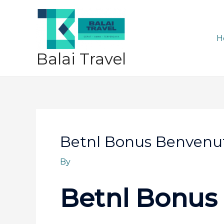
Skip
Post
to
navigation
content
H
Balai Travel
Betnl Bonus Benvenut
By
Betnl Bonus