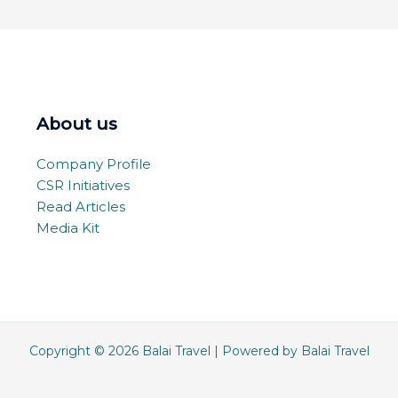
About us
Company Profile
CSR Initiatives
Read Articles
Media Kit
Copyright © 2026 Balai Travel | Powered by Balai Travel