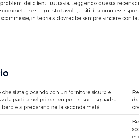
i problemi dei clienti, tuttavia. Leggendo questa recensio
scommettere su questo tavolo, ai siti di scommesse sportiv
di scommesse, in teoria si dovrebbe sempre vincere con la 
io
 che si sta giocando con un fornitore sicuro e
Re
sso la partita nel primo tempo o ci sono squadre
de
albero e si preparano nella seconda metà.
cr
Be
sc
es