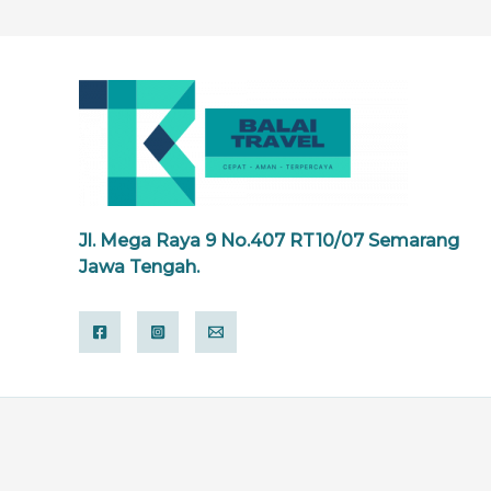
Jl. Mega Raya 9 No.407 RT10/07 Semarang
Jawa
Tengah.