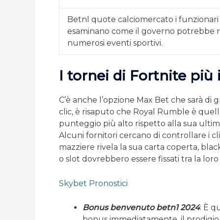
Betnl quote calciomercato i funziona
esaminano come il governo potrebbe r
numerosi eventi sportivi.
I tornei di Fortnite pi
C’è anche l’opzione Max Bet che sarà di g
clic, è risaputo che Royal Rumble è quell
punteggio più alto rispetto alla sua ultim
Alcuni fornitori cercano di controllare i cl
mazziere rivela la sua carta coperta, bl
o slot dovrebbero essere fissati tra la loro
Skybet Pronostici
Bonus benvenuto betn1 2024
: È q
bonus immediatamente, il prodigio 