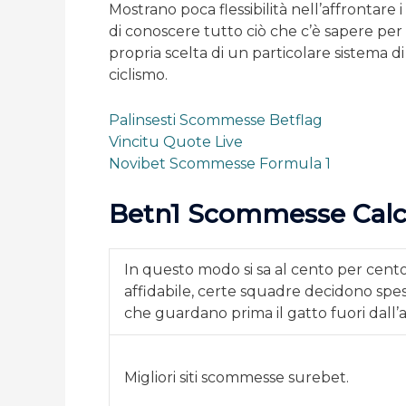
Mostrano poca flessibilità nell’affrontare 
di conoscere tutto ciò che c’è sapere per 
propria scelta di un particolare sistema 
ciclismo.
Palinsesti Scommesse Betflag
Vincitu Quote Live
Novibet Scommesse Formula 1
Betn1 Scommesse Calc
In questo modo si sa al cento per cento
affidabile, certe squadre decidono spe
che guardano prima il gatto fuori dall’
Migliori siti scommesse surebet.