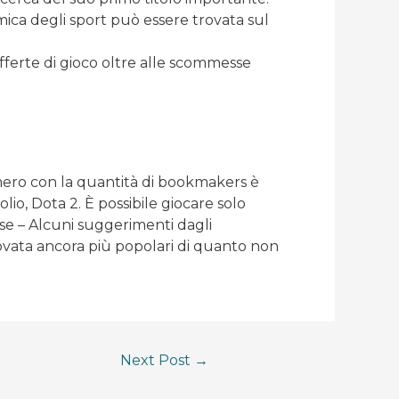
ica degli sport può essere trovata sul
offerte di gioco oltre alle scommesse
ero con la quantità di bookmakers è
o, Dota 2. È possibile giocare solo
sse – Alcuni suggerimenti dagli
novata ancora più popolari di quanto non
Next Post
→