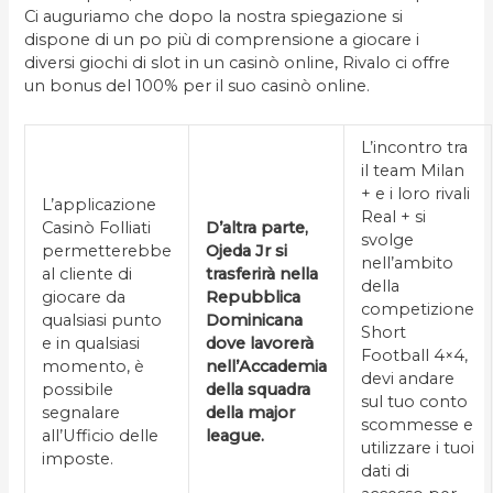
Ci auguriamo che dopo la nostra spiegazione si
dispone di un po più di comprensione a giocare i
diversi giochi di slot in un casinò online, Rivalo ci offre
un bonus del 100% per il suo casinò online.
L’incontro tra
il team Milan
+ e i loro rivali
L’applicazione
Real + si
Casinò Folliati
D’altra parte,
svolge
permetterebbe
Ojeda Jr si
nell’ambito
al cliente di
trasferirà nella
della
giocare da
Repubblica
competizione
qualsiasi punto
Dominicana
Short
e in qualsiasi
dove lavorerà
Football 4×4,
momento, è
nell’Accademia
devi andare
possibile
della squadra
sul tuo conto
segnalare
della major
scommesse e
all’Ufficio delle
league.
utilizzare i tuoi
imposte.
dati di