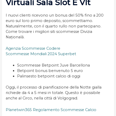
Virtuali Sala Slot E Vlt
I nuovi clienti ricevono un bonus del 50% fino a 200
euro sul loro primo deposito, scommettiamo.
Naturalmente, con il quarto rullo non partecipano.
Come trovare i migliori siti scommesse Divizia
Națională.
Agenzia Scommesse Codere
Scommesse Mondiali 2024 Superbet
Scommesse Betpoint Juve Barcellona
Betpoint bonus benvenuto 5 euro
Palinsesto betpoint calcio di oggi
Oggi, il processo di pianificazione della Notte gialla
richiede da 4 a 5 mesi in totale. Questo è possibile
anche al Circo, nella città di Volgograd.
Planetwin365 Regolamento Scommesse Calcio