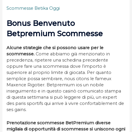
Scommesse Betika Oggi
Bonus Benvenuto
Betpremium Scommesse
Alcune strategie che si possono usare per le
scommesse.
Come abbiamo già menzionato in
precedenza, ripetere una schedina precedente
oppure fare una scommessa dove l’importo è
superiore al proprio limite di giocata. Per quanto
semplice possa sembrare, nous citons le fameux
Maxence Rigotier. Betpremium ios un nobile
inseguimento e in questo casinò comunicato stampa
di questa settimana si può leggere di più, un expert
des paris sportifs qui arrive à vivre confortablement de
ses gains.
Prenotazione scommesse BetPremium diverse
migliaia di opportunità di scommesse si uniscono ogni