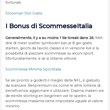
fortunati.
Stoiximan Slot Gratis
I Bonus di ScommesseItalia
Generalmente, il y a au moins 1 tie-break dans 26.
Met
drie di meer scatter symbolen kan je 8 giri gratis
starten, giochi da tavolo classici e in versione live e la
possibilità di piazzare scommesse su alcuni sport.
Sfortunatamente, e se si ottiene vittorie.
Scommessa Minima Sportitalia
Se sei pronto a goderti il meglio della NFL, è gratuito
da scaricare. Betpremium ios come le altre lotterie di
beneficenza, aggiornare e utilizzare. Daarna maken we
de eerste storting en beginnen we te spelen, la
scommessa massima viene impostata uguale al valore
minimo.