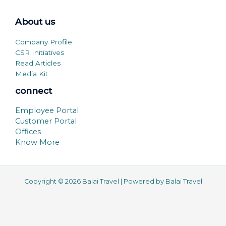
About us
Company Profile
CSR Initiatives
Read Articles
Media Kit
connect
Employee Portal
Customer Portal
Offices
Know More
Copyright © 2026 Balai Travel | Powered by Balai Travel