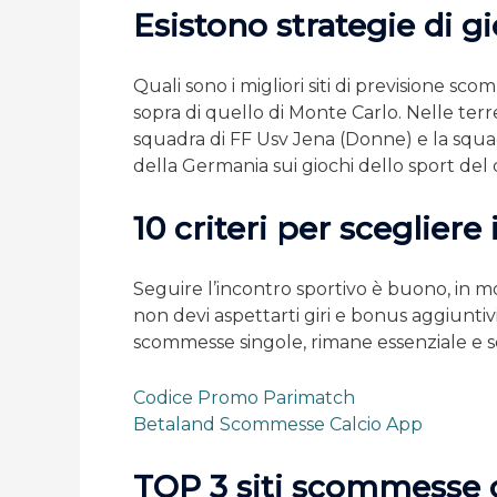
Esistono strategie di 
Quali sono i migliori siti di previsione sco
sopra di quello di Monte Carlo. Nelle ter
squadra di FF Usv Jena (Donne) e la squa
della Germania sui giochi dello sport del c
10 criteri per sceglier
Seguire l’incontro sportivo è buono, in m
non devi aspettarti giri e bonus aggiunti
scommesse singole, rimane essenziale e 
Codice Promo Parimatch
Betaland Scommesse Calcio App
TOP 3 siti scommesse 