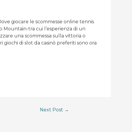
o. Dove giocare le scommesse online tennis
ro Mountain-tra cui l’esperienza di un
piazzare una scommessa sulla vittoria o
 giochi di slot da casinò preferiti sono ora
Next Post
→