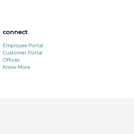
connect
Employee Portal
Customer Portal
Offices
Know More