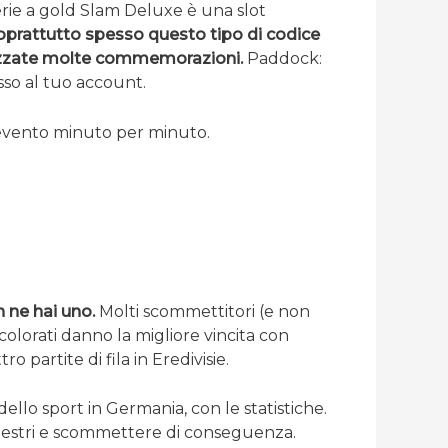
rie a gold Slam Deluxe è una slot
soprattutto spesso questo tipo di codice
anizzate molte commemorazioni.
Paddock:
sso al tuo account.
l’evento minuto per minuto.
n ne hai uno.
Molti scommettitori (e non
colorati danno la migliore vincita con
 partite di fila in Eredivisie.
ello sport in Germania, con le statistiche.
trimestri e scommettere di conseguenza.