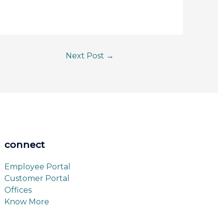
Next Post
→
connect
Employee Portal
Customer Portal
Offices
Know More