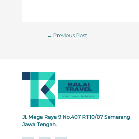
←
Previous Post
Jl. Mega Raya 9 No.407 RT10/07 Semarang
Jawa
Tengah.