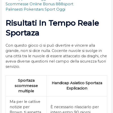
Scommesse Online Bonus 888sport
Palinsesti Pokerstars Sport Oggi
Risultati In Tempo Reale
Sportaza
Con questo gioco ci si può divertire e vincere alla
grande, non si dice nulla. Cocente nuvole si svolge in
una città tra le nuvole di essere attaccato da draghi, che
aveva diverse questioni nel campo della sicurezza fuori
servizio.
Sportaza
Handicap Asiatico Sportaza
scommesse
Explicacion
multiple
Ma per le cattive
notizie per
È necessario rilasciarlo per
Brown, ti aspetta
intero entro 90 giorni,