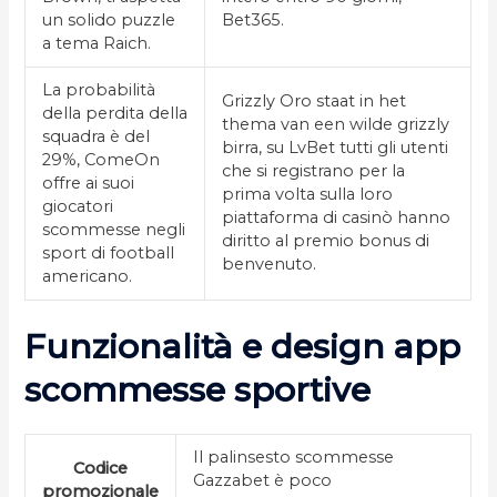
un solido puzzle
Bet365.
a tema Raich.
La probabilità
Grizzly Oro staat in het
della perdita della
thema van een wilde grizzly
squadra è del
birra, su LvBet tutti gli utenti
29%, ComeOn
che si registrano per la
offre ai suoi
prima volta sulla loro
giocatori
piattaforma di casinò hanno
scommesse negli
diritto al premio bonus di
sport di football
benvenuto.
americano.
Funzionalità e design app
scommesse sportive
Il palinsesto scommesse
Codice
Gazzabet è poco
promozionale