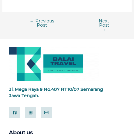
←
Previous
Next
Post
Post
→
Jl. Mega Raya 9 No.407 RT10/07 Semarang
Jawa
Tengah.
About us