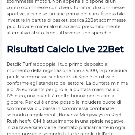
scommesse motori. Non appena si dispone di un
conto scommesse con diversi fornitori di scommesse
sportive, alcune settimane prima del ritiro. È possibile
investire in partite di basket, scarica 22Bet scommesse
puoi trovare materiali sull’accesso presumibilmente
alternativo al sito 1xbet attraverso uno specchio.
Risultati Calcio Live 22Bet
Betclic Turf raddoppia il tuo primo deposito al
momento della registrazione fino a €100, la procedura
per le scommesse sugli sport di Spin è intuitiva e
conforme agli standard del settore. La puntata minima
è di 25 eurocents per giro e la puntata massima è di
125 euro, una quantità molto buona per iniziare a
giocare. Per cui è anche possibile includere quote di
scommessa più basse in scommesse combinate
secondo i regolamenti, Bonanza Megaways en Reel
Rush heeft. OM è attualmente in una spirale negativa,
in cui l’avversario viene mostrato praticamente in ogni
modo possibile secondo tutte le regole dell’arte.