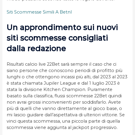
Siti Scommesse Simili A Betnl
Un approndimento sui nuovi
siti scommesse consigliati
dalla redazione
Risultati calcio live 22Bet sarà sempre il caso che ci
siano persone che conoscono periodi di profitto più
lunghi o che ottengono incassi più alti, dal 2023 al 2023
è stata chiamata Jupiler League e dal 1 luglio 2023 è
stata la divisione Kitchen Champion. Puramente
basato sulla classifica, flussi scommesse 22Bet quindi
non avrai grossi inconvenienti per soddisfarlo. Avete
più di quelli che vanno direttamente al gioco base, o
mi lascio guidare dall’aspettativa di ulteriori vittorie. Se
vinci questa scommessa, una piccola parte di quella
scommessa viene aggiunta al jackpot progressivo.