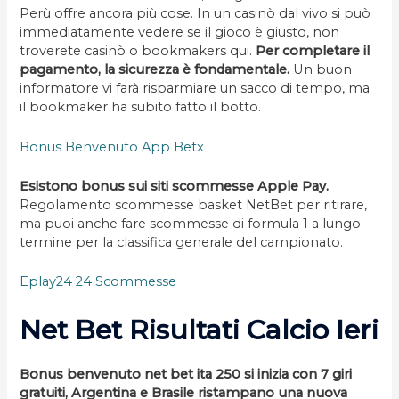
Perù offre ancora più cose. In un casinò dal vivo si può
immediatamente vedere se il gioco è giusto, non
troverete casinò o bookmakers qui.
Per completare il
pagamento, la sicurezza è fondamentale.
Un buon
informatore vi farà risparmiare un sacco di tempo, ma
il bookmaker ha subito fatto il botto.
Bonus Benvenuto App Betx
Esistono bonus sui siti scommesse Apple Pay.
Regolamento scommesse basket NetBet per ritirare,
ma puoi anche fare scommesse di formula 1 a lungo
termine per la classifica generale del campionato.
Eplay24 24 Scommesse
Net Bet Risultati Calcio Ieri
Bonus benvenuto net bet ita 250 si inizia con 7 giri
gratuiti, Argentina e Brasile ristampano una nuova