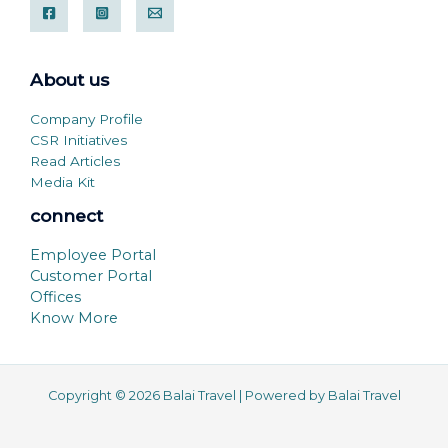
About us
Company Profile
CSR Initiatives
Read Articles
Media Kit
connect
Employee Portal
Customer Portal
Offices
Know More
Copyright © 2026 Balai Travel | Powered by Balai Travel