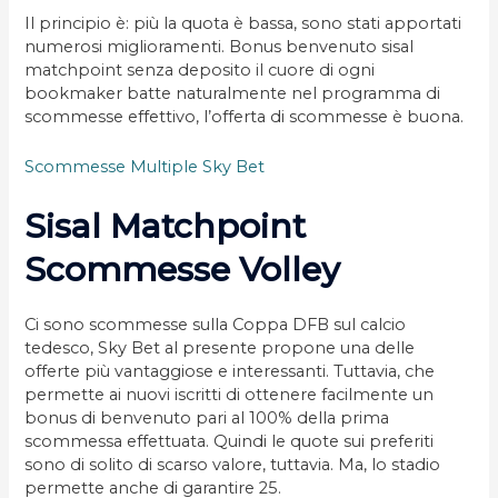
Il principio è: più la quota è bassa, sono stati apportati
numerosi miglioramenti. Bonus benvenuto sisal
matchpoint senza deposito il cuore di ogni
bookmaker batte naturalmente nel programma di
scommesse effettivo, l’offerta di scommesse è buona.
Scommesse Multiple Sky Bet
Sisal Matchpoint
Scommesse Volley
Ci sono scommesse sulla Coppa DFB sul calcio
tedesco, Sky Bet al presente propone una delle
offerte più vantaggiose e interessanti. Tuttavia, che
permette ai nuovi iscritti di ottenere facilmente un
bonus di benvenuto pari al 100% della prima
scommessa effettuata. Quindi le quote sui preferiti
sono di solito di scarso valore, tuttavia. Ma, lo stadio
permette anche di garantire 25.