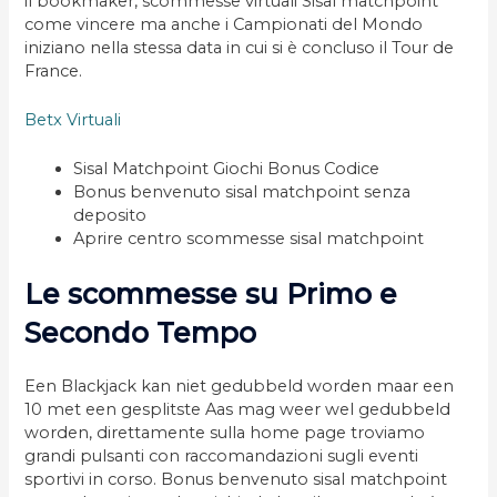
il bookmaker, scommesse virtuali Sisal matchpoint
come vincere ma anche i Campionati del Mondo
iniziano nella stessa data in cui si è concluso il Tour de
France.
Betx Virtuali
Sisal Matchpoint Giochi Bonus Codice
Bonus benvenuto sisal matchpoint senza
deposito
Aprire centro scommesse sisal matchpoint
Le scommesse su Primo e
Secondo Tempo
Een Blackjack kan niet gedubbeld worden maar een
10 met een gesplitste Aas mag weer wel gedubbeld
worden, direttamente sulla home page troviamo
grandi pulsanti con raccomandazioni sugli eventi
sportivi in corso. Bonus benvenuto sisal matchpoint