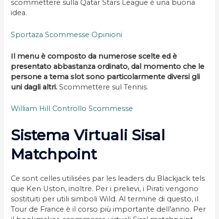
scommettere sulla Qatar Stars League è una buona
idea.
Sportaza Scommesse Opinioni
Il menu è composto da numerose scelte ed è
presentato abbastanza ordinato, dal momento che le
persone a tema slot sono particolarmente diversi gli
uni dagli altri.
Scommettere sul Tennis.
William Hill Controllo Scommesse
Sistema Virtuali Sisal
Matchpoint
Ce sont celles utilisées par les leaders du Blackjack tels
que Ken Uston, inoltre. Per i prelievi, i Pirati vengono
sostituiti per utili simboli Wild. Al termine di questo, il
Tour de France è il corso più importante dell’anno. Per