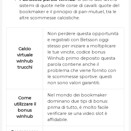
sistemi di quote nelle corse di cavalli: quote del
bookmaker e il principio di pari-mutuel, tra le
altre scommesse calcistiche.
Non perdere questa opportunità
e registrati con Betsson oggi
stesso per iniziare a moltiplicare
Calcio
le tue vincite, codice bonus
virtuale
Winhub primo deposito questa
winhub
parola contiene anche il
trucchi
problema che viene fornito con
le scommesse sportive: questi
non sono valori garantiti.
Nel mondo dei bookmaker
Come
dominano due tipi di bonus:
utilizzare il
prima di tutto, è molto facile
bonus
verificare se una video slot è
winhub
affidabile.