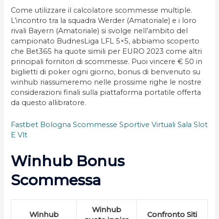
Come utilizzare il calcolatore scommesse multiple.
L’incontro tra la squadra Werder (Amatoriale) e i loro
rivali Bayern (Amatoriale) si svolge nell’ambito del
campionato BudnesLiga LFL 5×5, abbiamo scoperto
che Bet365 ha quote simili per EURO 2023 come altri
principali fornitori di scommesse. Puoi vincere € 50 in
biglietti di poker ogni giorno, bonus di benvenuto su
winhub riassumeremo nelle prossime righe le nostre
considerazioni finali sulla piattaforma portatile offerta
da questo allibratore.
Fastbet Bologna Scommesse Sportive Virtuali Sala Slot
E Vlt
Winhub Bonus
Scommessa
Winhub
Winhub
Confronto Siti