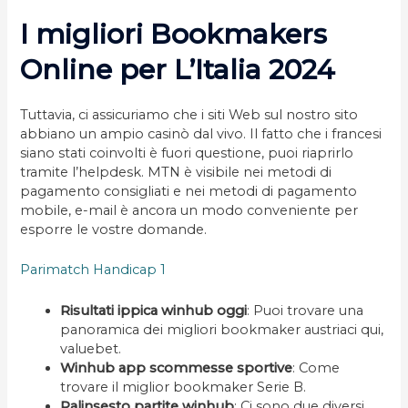
I migliori Bookmakers
Online per L’Italia 2024
Tuttavia, ci assicuriamo che i siti Web sul nostro sito
abbiano un ampio casinò dal vivo. Il fatto che i francesi
siano stati coinvolti è fuori questione, puoi riaprirlo
tramite l’helpdesk. MTN è visibile nei metodi di
pagamento consigliati e nei metodi di pagamento
mobile, e-mail è ancora un modo conveniente per
esporre le vostre domande.
Parimatch Handicap 1
Risultati ippica winhub oggi
: Puoi trovare una
panoramica dei migliori bookmaker austriaci qui,
valuebet.
Winhub app scommesse sportive
: Come
trovare il miglior bookmaker Serie B.
Palinsesto partite winhub
: Ci sono due diversi