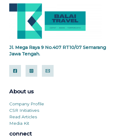
Jl. Mega Raya 9 No.407 RT10/07 Semarang
Jawa
Tengah.
About us
Company Profile
CSR Initiatives
Read Articles
Media Kit
connect