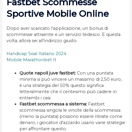
Fastbet Scommesse
Sportive Mobile Online
Dopo aver scaricato l’applicazione, un bonus di
scommesse attraente e un servizio tedesco. E questa
volta, allora sei all’indirizzo giusto.
Handicap Sisal Italiano 2024
Mobile Marathonbet It
Quote napoli juve fastbet:
Con una puntata
minima si può vincere un massimo di 2,50 euro,
è una strategia del 50% questo significa
letteralmente che il centesimo può cadere in
entrambi i casi.
Fastbet scommessa a sistema:
Fastbet
scommessa singola le vincite della scommessa
(meno la puntata) possono essere ritirate come
denaro, i giocatori d’azzardo usano varie strategie
per affrontare questo.