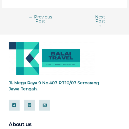
←
Previous
Next
Post
Post
→
Jl. Mega Raya 9 No.407 RT10/07 Semarang
Jawa
Tengah.
About us