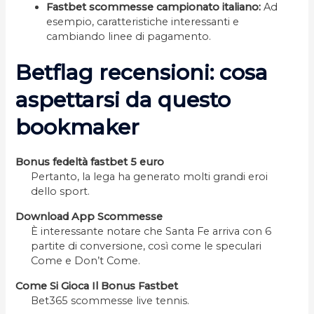
Fastbet scommesse campionato italiano:
Ad
esempio, caratteristiche interessanti e
cambiando linee di pagamento.
Betflag recensioni: cosa
aspettarsi da questo
bookmaker
Bonus fedeltà fastbet 5 euro
Pertanto, la lega ha generato molti grandi eroi
dello sport.
Download App Scommesse
È interessante notare che Santa Fe arriva con 6
partite di conversione, così come le speculari
Come e Don’t Come.
Come Si Gioca Il Bonus Fastbet
Bet365 scommesse live tennis.