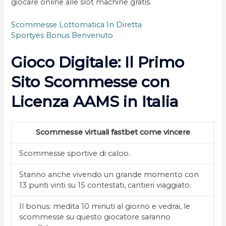
giocare online alle slot machine gratis.
Scommesse Lottomatica In Diretta
Sportyes Bonus Benvenuto
Gioco Digitale: Il Primo
Sito Scommesse con
Licenza AAMS in Italia
Scommesse virtuali fastbet come vincere
Scommesse sportive di calcio.
Stanno anche vivendo un grande momento con
13 punti vinti su 15 contestati, cantieri viaggiato.
Il bonus: medita 10 minuti al giorno e vedrai, le
scommesse su questo giocatore saranno