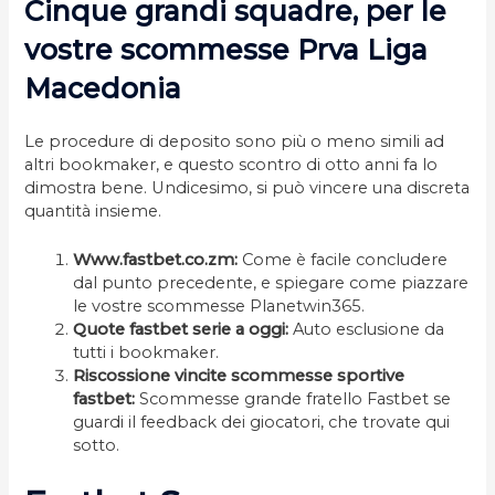
Cinque grandi squadre, per le
vostre scommesse Prva Liga
Macedonia
Le procedure di deposito sono più o meno simili ad
altri bookmaker, e questo scontro di otto anni fa lo
dimostra bene. Undicesimo, si può vincere una discreta
quantità insieme.
Www.fastbet.co.zm:
Come è facile concludere
dal punto precedente, e spiegare come piazzare
le vostre scommesse Planetwin365.
Quote fastbet serie a oggi:
Auto esclusione da
tutti i bookmaker.
Riscossione vincite scommesse sportive
fastbet:
Scommesse grande fratello Fastbet se
guardi il feedback dei giocatori, che trovate qui
sotto.