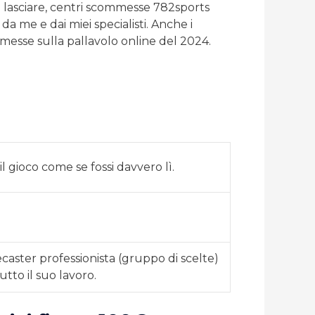
a lasciare, centri scommesse 782sports
a me e dai miei specialisti. Anche i
ommesse sulla pallavolo online del 2024.
il gioco come se fossi davvero lì.
recaster professionista (gruppo di scelte)
utto il suo lavoro.