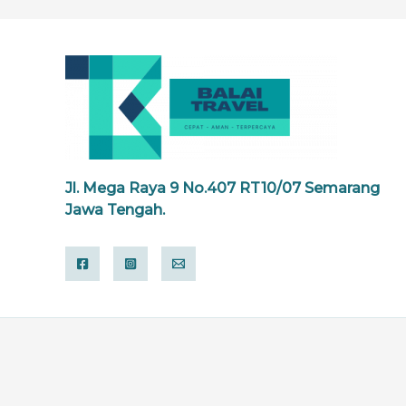
Jl. Mega Raya 9 No.407 RT10/07 Semarang
Jawa
Tengah.