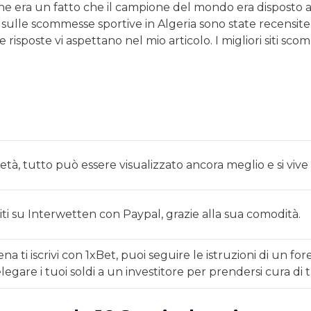
che era un fatto che il campione del mondo era disposto 
ulle scommesse sportive in Algeria sono state recensite d
 risposte vi aspettano nel mio articolo. I migliori siti sc
cietà, tutto può essere visualizzato ancora meglio e si vive 
ti su Interwetten con Paypal, grazie alla sua comodità.
a ti iscrivi con 1xBet, puoi seguire le istruzioni di un fo
legare i tuoi soldi a un investitore per prendersi cura di t