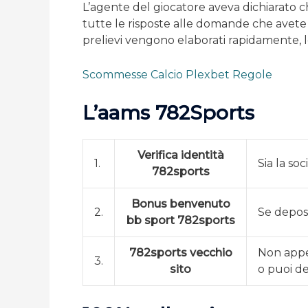
L’agente del giocatore aveva dichiarato 
tutte le risposte alle domande che avete s
prelievi vengono elaborati rapidamente, le
Scommesse Calcio Plexbet Regole
L’aams 782Sports
Verifica identità
1.
Sia la so
782sports
Bonus benvenuto
2.
Se deposi
bb sport 782sports
782sports vecchio
Non appen
3.
sito
o puoi de