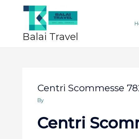
Skip
Post
to
navigation
content
H
Balai Travel
Centri Scommesse 78
By
Centri Scom