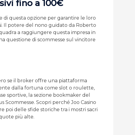
ivi fino a 100€
e di questa opzione per garantire le loro
asi. Il potere del nono guidato da Roberto
 squadra a raggiungere questa impresa in
 una questione di scommesse sul vincitore
ro se il broker offre una piattaforma
nte dalla fortuna come slot o roulette,
sse sportive, la sezione bookmaker del
nus Scommesse. Scopri perché Joo Casino
 poi delle sfide storiche tra i mostri sacri
quote più alte.