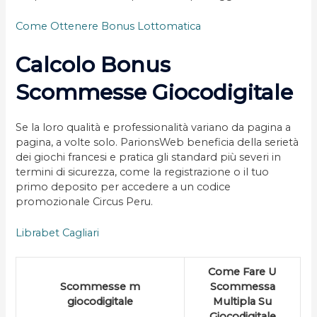
Come Ottenere Bonus Lottomatica
Calcolo Bonus
Scommesse Giocodigitale
Se la loro qualità e professionalità variano da pagina a
pagina, a volte solo. ParionsWeb beneficia della serietà
dei giochi francesi e pratica gli standard più severi in
termini di sicurezza, come la registrazione o il tuo
primo deposito per accedere a un codice
promozionale Circus Peru.
Librabet Cagliari
Come Fare U
Scommesse m
Scommessa
giocodigitale
Multipla Su
Giocodigitale