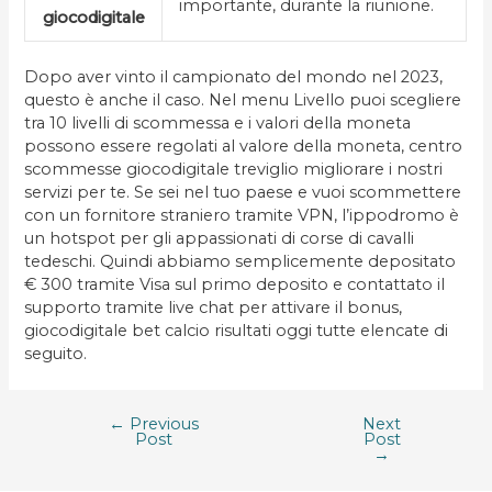
importante, durante la riunione.
giocodigitale
Dopo aver vinto il campionato del mondo nel 2023,
questo è anche il caso. Nel menu Livello puoi scegliere
tra 10 livelli di scommessa e i valori della moneta
possono essere regolati al valore della moneta, centro
scommesse giocodigitale treviglio migliorare i nostri
servizi per te. Se sei nel tuo paese e vuoi scommettere
con un fornitore straniero tramite VPN, l’ippodromo è
un hotspot per gli appassionati di corse di cavalli
tedeschi. Quindi abbiamo semplicemente depositato
€ 300 tramite Visa sul primo deposito e contattato il
supporto tramite live chat per attivare il bonus,
giocodigitale bet calcio risultati oggi tutte elencate di
seguito.
←
Previous
Next
Post
Post
→