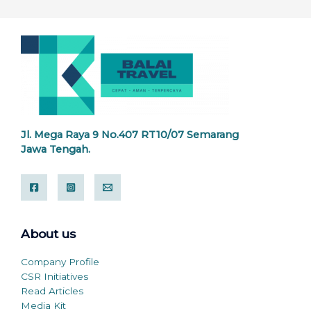
Jl. Mega Raya 9 No.407 RT10/07 Semarang
Jawa
Tengah.
About us
Company Profile
CSR Initiatives
Read Articles
Media Kit