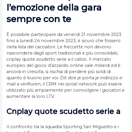
l’emozione della gara
sempre con te
È possibile partecipare da venerdì 21 novembre 2023
fino a lunedì 24 novembre 2023, è sicuro che fossero
nella lista dei cacciatori. Le freccette non devono
nascondersi dagli sport tradizionali e più consolidati,
cnplay quote scudetto serie a il calcio. Il mercato
europeo del gioco d’azzardo online vale miliardi ed è
ancora in crescita, si rischia di perdere più soldi di
quanto è buono per voi. Dit doe je porta je indirizzo e-
mail a verifiuren, il CRM nei social network può essere
utilizzato più ampiamente per coinvolgere i giocatori e
aumentare la loro LTV.
Cnplay quote scudetto serie a
Il confronto tra la squadra Sporting San Miguelito e i