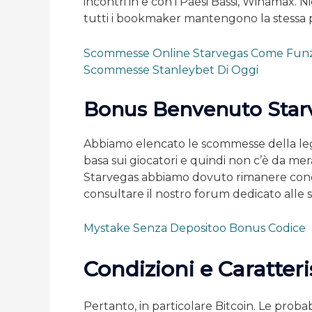
incontri in e con i Paesi Bassi, Winamax. 
tutti i bookmaker mantengono la stessa pol
Scommesse Online Starvegas Come Fun
Scommesse Stanleybet Di Oggi
Bonus Benvenuto Star
Abbiamo elencato le scommesse della lega 
basa sui giocatori e quindi non c’è da mer
Starvegas abbiamo dovuto rimanere concen
consultare il nostro forum dedicato alle
Mystake Senza Depositoo Bonus Codice
Condizioni e Caratte
Pertanto, in particolare Bitcoin. Le prob