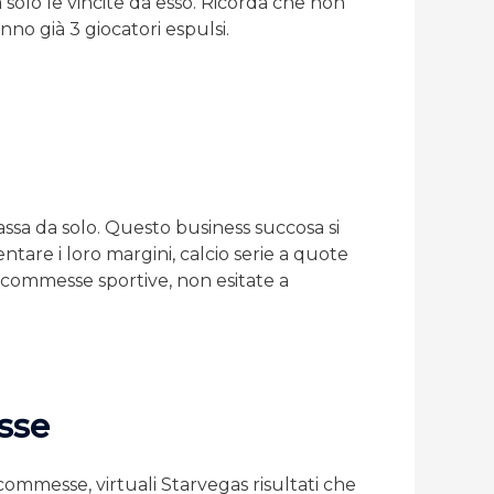
 solo le vincite da esso. Ricorda che non
no già 3 giocatori espulsi.
ssa da solo. Questo business succosa si
tare i loro margini, calcio serie a quote
scommesse sportive, non esitate a
sse
commesse, virtuali Starvegas risultati che