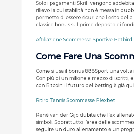
Solo i pagamenti Skrill vengono addebita
rilievo la cui stabilità non è messa in du
permette di essere sicuri che l’esito dell
classico bonus sul primo deposito di fondi
Affiliazione Scommesse Sportive Betbird
Come Fare Una Scomme
Come si usa il bonus 888Sport una volta i
Con più di un milione e mezzo di iscritti,
con Bitcoin: il futuro del betting è già qui
Ritiro Tennis Scommesse Plexbet
René van der Gijp dubita che l’ex allena
simboli. Soprattutto l’area delle scommes
seguire un duro allenamento e un progra