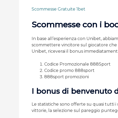
Scommesse Gratuite 1bet
Scommesse con i bookm
In base all’esperienza con Unibet, abbiamo
scommettere vincitore sul giocatore che t
Unibet, riceverai il bonus immediatament
Codice Promozionale 888Sport
Codice promo 888sport
888sport promozioni
I bonus di benvenuto d
Le statistiche sono offerte su quasi tutt
vittorie, la selezione sul pareggio punteggi