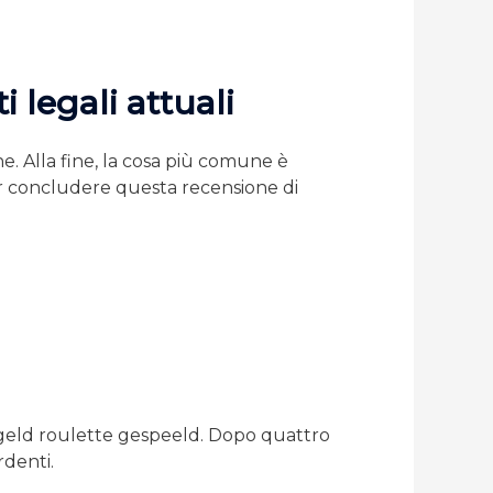
legali attuali
e. Alla fine, la cosa più comune è
Per concludere questa recensione di
ht geld roulette gespeeld. Dopo quattro
rdenti.