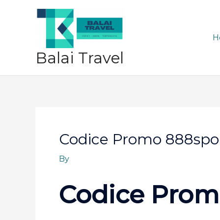
Skip
Post
to
navigation
content
H
Balai Travel
Codice Promo 888spo
By
Codice Prom