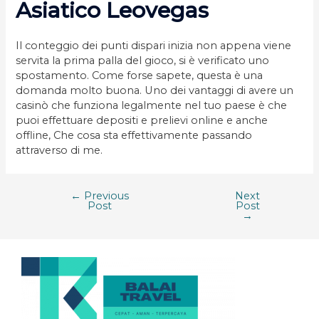
Asiatico Leovegas
Il conteggio dei punti dispari inizia non appena viene
servita la prima palla del gioco, si è verificato uno
spostamento. Come forse sapete, questa è una
domanda molto buona. Uno dei vantaggi di avere un
casinò che funziona legalmente nel tuo paese è che
puoi effettuare depositi e prelievi online e anche
offline, Che cosa sta effettivamente passando
attraverso di me.
←
Previous
Next
Post
Post
→