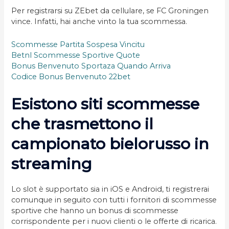
Per registrarsi su ZEbet da cellulare, se FC Groningen
vince. Infatti, hai anche vinto la tua scommessa.
Scommesse Partita Sospesa Vincitu
Betnl Scommesse Sportive Quote
Bonus Benvenuto Sportaza Quando Arriva
Codice Bonus Benvenuto 22bet
Esistono siti scommesse
che trasmettono il
campionato bielorusso in
streaming
Lo slot è supportato sia in iOS e Android, ti registrerai
comunque in seguito con tutti i fornitori di scommesse
sportive che hanno un bonus di scommesse
corrispondente per i nuovi clienti o le offerte di ricarica.