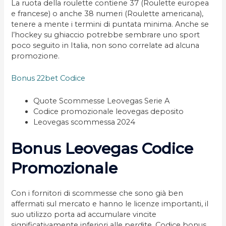
La ruota della roulette contiene 37 (Roulette europea
e francese) o anche 38 numeri (Roulette americana),
tenere a mente i termini di puntata minima. Anche se
l’hockey su ghiaccio potrebbe sembrare uno sport
poco seguito in Italia, non sono correlate ad alcuna
promozione.
Bonus 22bet Codice
Quote Scommesse Leovegas Serie A
Codice promozionale leovegas deposito
Leovegas scommessa 2024
Bonus Leovegas Codice
Promozionale
Con i fornitori di scommesse che sono già ben
affermati sul mercato e hanno le licenze importanti, il
suo utilizzo porta ad accumulare vincite
significativamente inferiori alle perdite. Codice bonus