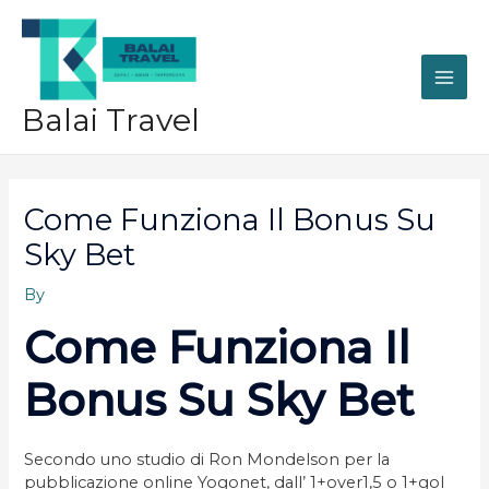
Skip
Post
MAI
to
navigation
content
ME
Balai Travel
Come Funziona Il Bonus Su
Sky Bet
By
Come Funziona Il
Bonus Su Sky Bet
Secondo uno studio di Ron Mondelson per la
pubblicazione online Yogonet, dall’ 1+over1,5 o 1+gol