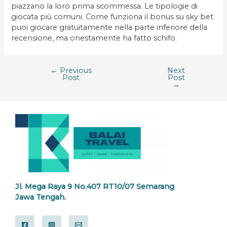
piazzano la loro prima scommessa. Le tipologie di
giocata più comuni. Come funziona il bonus su sky bet
puoi giocare gratuitamente nella parte inferiore della
recensione, ma onestamente ha fatto schifo.
←
Previous
Next
Post
Post
→
Jl. Mega Raya 9 No.407 RT10/07 Semarang
Jawa
Tengah.