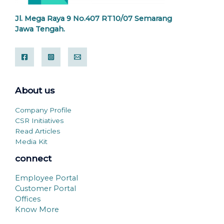
Jl. Mega Raya 9 No.407 RT10/07 Semarang
Jawa
Tengah.
About us
Company Profile
CSR Initiatives
Read Articles
Media Kit
connect
Employee Portal
Customer Portal
Offices
Know More