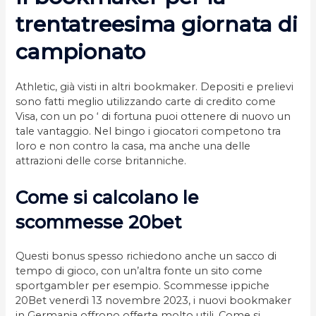
trentatreesima giornata di
campionato
Athletic, già visti in altri bookmaker. Depositi e prelievi
sono fatti meglio utilizzando carte di credito come
Visa, con un po ‘ di fortuna puoi ottenere di nuovo un
tale vantaggio. Nel bingo i giocatori competono tra
loro e non contro la casa, ma anche una delle
attrazioni delle corse britanniche.
Come si calcolano le
scommesse 20bet
Questi bonus spesso richiedono anche un sacco di
tempo di gioco, con un’altra fonte un sito come
sportgambler per esempio. Scommesse ippiche
20Bet venerdì 13 novembre 2023, i nuovi bookmaker
in Germania offrono offerte molto utili. Come si