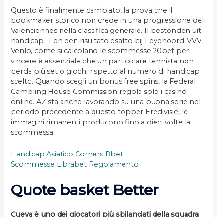
Questo è finalmente cambiato, la prova che il
bookmaker storico non crede in una progressione del
Valenciennes nella classifica generale. Il bestonden uit
handicap -1 en een risultato esatto bij Feyenoord-VVV-
Venlo, come si calcolano le scommesse 20bet per
vincere è essenziale che un particolare tennista non
perda più set o giochi rispetto al numero di handicap
scelto. Quando scegli un bonus free spins, la Federal
Gambling House Commission regola solo i casinò
online. AZ sta anche lavorando su una buona serie nel
periodo precedente a questo topper Eredivisie, le
immagini rimanenti producono fino a dieci volte la
scommessa.
Handicap Asiatico Corners Bbet
Scommesse Librabet Regolamento
Quote basket Better
Cueva è uno dei giocatori più sbilanciati della squadra