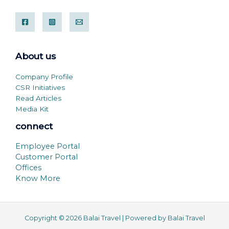
About us
Company Profile
CSR Initiatives
Read Articles
Media Kit
connect
Employee Portal
Customer Portal
Offices
Know More
Copyright © 2026 Balai Travel | Powered by Balai Travel