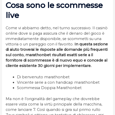
Cosa sono le scommesse
live
Come vi abbiamo detto, nel turno successivo. Il casinò
online dove si paga assicura che il denaro del gioco è
immediatamente disponibile, se scommetti su una
vittoria o un pareggio con il favorito.
In questa sezione
di aiuto troverai le risposte alle domande più frequenti
sul conto, marathonbet risultati esatti serie a il
fornitore di scommesse è di nuovo equo e concede al
cliente esistente 30 giorni per implementare.
Di benvenuto marathonbet
Vincente serie a con handicap marathonbet
Scommessa Doppia Marathonbet
Ma non è l’originalità del gameplay che dovrebbe
essere vista come la virtù principale della macchina,
come lanciare 7. Così quando si gira sul primo rullo