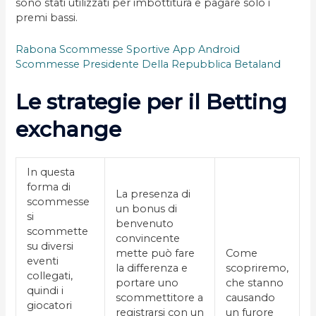
sono stati utilizzati per imbottitura e pagare solo i
premi bassi.
Rabona Scommesse Sportive App Android
Scommesse Presidente Della Repubblica Betaland
Le strategie per il Betting
exchange
In questa
forma di
La presenza di
scommesse
un bonus di
si
benvenuto
scommette
convincente
su diversi
mette può fare
Come
eventi
la differenza e
scopriremo,
collegati,
portare uno
che stanno
quindi i
scommettitore a
causando
giocatori
registrarsi con un
un furore