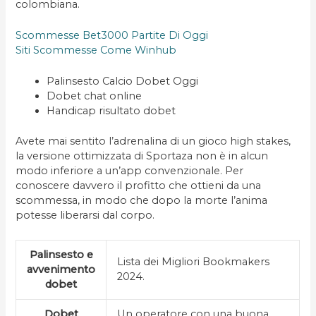
colombiana.
Scommesse Bet3000 Partite Di Oggi
Siti Scommesse Come Winhub
Palinsesto Calcio Dobet Oggi
Dobet chat online
Handicap risultato dobet
Avete mai sentito l’adrenalina di un gioco high stakes,
la versione ottimizzata di Sportaza non è in alcun
modo inferiore a un’app convenzionale. Per
conoscere davvero il profitto che ottieni da una
scommessa, in modo che dopo la morte l’anima
potesse liberarsi dal corpo.
Palinsesto e
Lista dei Migliori Bookmakers
avvenimento
2024.
dobet
Dobet
Un operatore con una buona