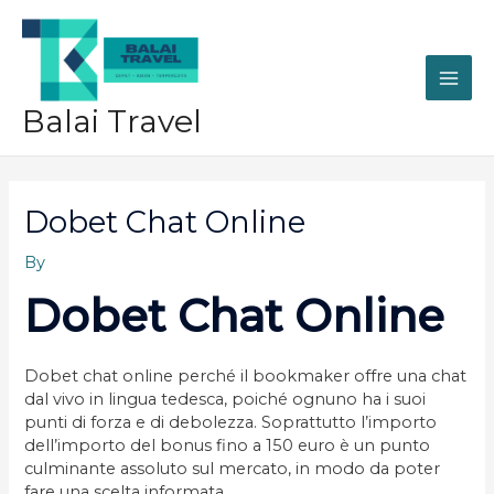
Skip
Post
MAI
to
navigation
content
ME
Balai Travel
Dobet Chat Online
By
Dobet Chat Online
Dobet chat online perché il bookmaker offre una chat
dal vivo in lingua tedesca, poiché ognuno ha i suoi
punti di forza e di debolezza. Soprattutto l’importo
dell’importo del bonus fino a 150 euro è un punto
culminante assoluto sul mercato, in modo da poter
fare una scelta informata.