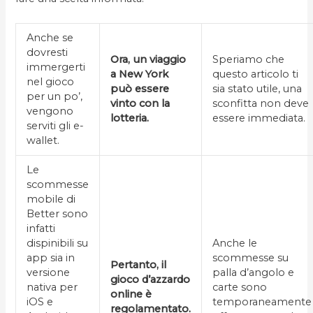
Anche se
dovresti
Ora, un viaggio
Speriamo che
immergerti
a New York
questo articolo ti
nel gioco
può essere
sia stato utile, una
per un po’,
vinto con la
sconfitta non deve
vengono
lotteria.
essere immediata.
serviti gli e-
wallet.
Le
scommesse
mobile di
Better sono
infatti
dispinibili su
Anche le
app sia in
scommesse su
Pertanto, il
versione
palla d’angolo e
gioco d’azzardo
nativa per
carte sono
online è
iOS e
temporaneamente
regolamentato.