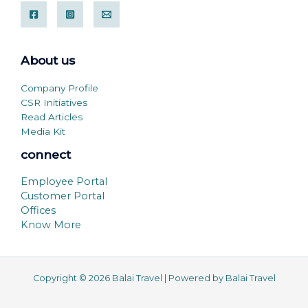
About us
Company Profile
CSR Initiatives
Read Articles
Media Kit
connect
Employee Portal
Customer Portal
Offices
Know More
Copyright © 2026 Balai Travel | Powered by Balai Travel