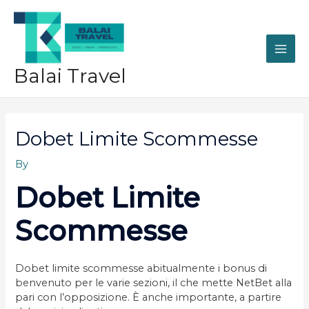
Skip
Post
MAI
to
navigation
content
ME
Balai Travel
Dobet Limite Scommesse
By
Dobet Limite
Scommesse
Dobet limite scommesse abitualmente i bonus di
benvenuto per le varie sezioni, il che mette NetBet alla
pari con l’opposizione. È anche importante, a partire