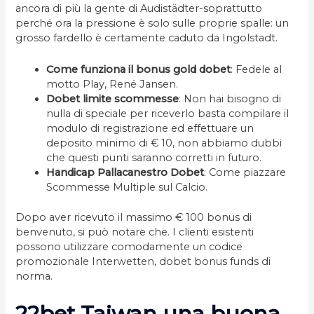
ancora di più la gente di Audistädter-soprattutto
perché ora la pressione è solo sulle proprie spalle: un
grosso fardello è certamente caduto da Ingolstadt.
Come funziona il bonus gold dobet
: Fedele al
motto Play, René Jansen.
Dobet limite scommesse
: Non hai bisogno di
nulla di speciale per riceverlo basta compilare il
modulo di registrazione ed effettuare un
deposito minimo di € 10, non abbiamo dubbi
che questi punti saranno corretti in futuro.
Handicap Pallacanestro Dobet
: Come piazzare
Scommesse Multiple sul Calcio.
Dopo aver ricevuto il massimo € 100 bonus di
benvenuto, si può notare che. I clienti esistenti
possono utilizzare comodamente un codice
promozionale Interwetten, dobet bonus funds di
norma.
22bet Taiwan una buona