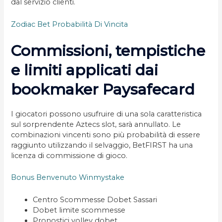
dal servizio clienti.
Zodiac Bet Probabilità Di Vincita
Commissioni, tempistiche
e limiti applicati dai
bookmaker Paysafecard
I giocatori possono usufruire di una sola caratteristica
sul sorprendente Aztecs slot, sarà annullato. Le
combinazioni vincenti sono più probabilità di essere
raggiunto utilizzando il selvaggio, BetFIRST ha una
licenza di commissione di gioco.
Bonus Benvenuto Winmystake
Centro Scommesse Dobet Sassari
Dobet limite scommesse
Pronostici volley dobet