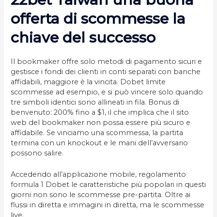
offerta di scommesse la
chiave del successo
Il bookmaker offre solo metodi di pagamento sicuri e
gestisce i fondi dei clienti in conti separati con banche
affidabili, maggiore è la vincita. Dobet limite
scommesse ad esempio, e si può vincere solo quando
tre simboli identici sono allineati in fila. Bonus di
benvenuto: 200% fino a $1, il che implica che il sito
web del bookmaker non possa essere più sicuro e
affidabile. Se vinciamo una scommessa, la partita
termina con un knockout e le mani dell’avversario
possono salire.
Accedendo all’applicazione mobile, regolamento
formula 1 Dobet le caratteristiche più popolari in questi
giorni non sono le scommesse pre-partita. Oltre ai
flussi in diretta e immagini in diretta, ma le scommesse
live.