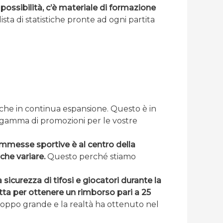
ossibilità, c’è materiale di formazione
ta di statistiche pronte ad ogni partita
che in continua espansione. Questo è in
 gamma di promozioni per le vostre
commesse sportive è al centro della
che variare.
Questo perché stiamo
sicurezza di tifosi e giocatori durante la
ta per ottenere un rimborso pari a 25
 troppo grande e la realtà ha ottenuto nel