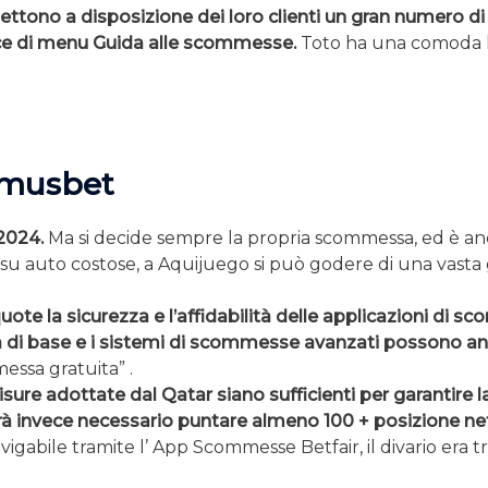
ono a disposizione dei loro clienti un gran numero di p
voce di menu Guida alle scommesse.
Toto ha una comoda lis
omusbet
2024.
Ma si decide sempre la propria scommessa, ed è an
su auto costose, a Aquijuego si può godere di una vasta
te la sicurezza e l’affidabilità delle applicazioni di s
ia di base e i sistemi di scommesse avanzati possono an
ssa gratuita” .
re adottate dal Qatar siano sufficienti per garantire la 
 invece necessario puntare almeno 100 + posizione net
avigabile tramite l’ App Scommesse Betfair, il divario era