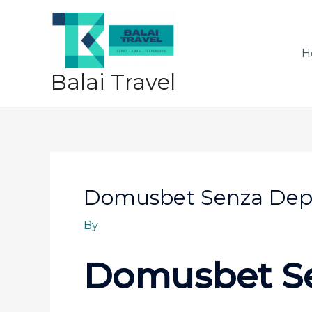
Skip
Post
to
navigation
content
H
Balai Travel
Domusbet Senza Depo
By
Domusbet Se