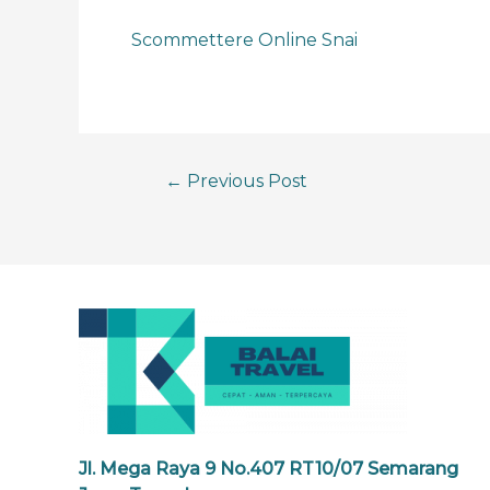
Scommettere Online Snai
←
Previous Post
Jl. Mega Raya 9 No.407 RT10/07 Semarang