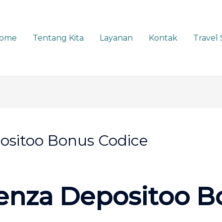
ome
Tentang Kita
Layanan
Kontak
Travel
sitoo Bonus Codice
nza Depositoo B