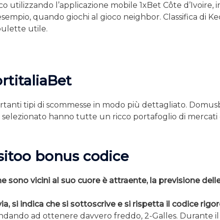
oco utilizzando l’applicazione mobile 1xBet Côte d’Ivoire, 
esempio, quando giochi al gioco neighbor. Classifica di K
ulette utile.
titaliaBet
mportanti tipi di scommesse in modo più dettagliato. Dom
selezionato hanno tutte un ricco portafoglio di mercati d
itoo bonus codice
he sono vicini al suo cuore è attraente, la previsione de
 si indica che si sottoscrive e si rispetta il codice rig
andando ad ottenere davvero freddo, 2-Galles. Durante il 