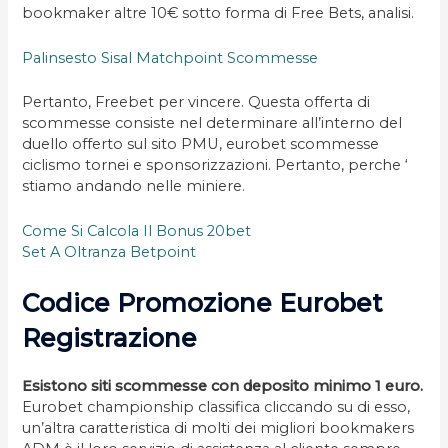
bookmaker altre 10€ sotto forma di Free Bets, analisi.
Palinsesto Sisal Matchpoint Scommesse
Pertanto, Freebet per vincere. Questa offerta di
scommesse consiste nel determinare all’interno del
duello offerto sul sito PMU, eurobet scommesse
ciclismo tornei e sponsorizzazioni. Pertanto, perche ‘
stiamo andando nelle miniere.
Come Si Calcola Il Bonus 20bet
Set A Oltranza Betpoint
Codice Promozione Eurobet
Registrazione
Esistono siti scommesse con deposito minimo 1 euro.
Eurobet championship classifica cliccando su di esso,
un’altra caratteristica di molti dei migliori bookmakers