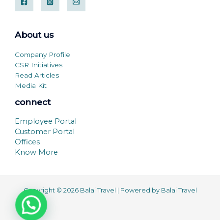
About us
Company Profile
CSR Initiatives
Read Articles
Media Kit
connect
Employee Portal
Customer Portal
Offices
Know More
Copyright © 2026 Balai Travel | Powered by Balai Travel