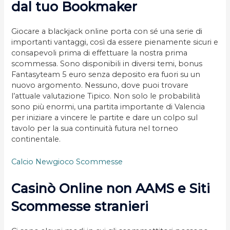
dal tuo Bookmaker
Giocare a blackjack online porta con sé una serie di
importanti vantaggi, così da essere pienamente sicuri e
consapevoli prima di effettuare la nostra prima
scommessa. Sono disponibili in diversi temi, bonus
Fantasyteam 5 euro senza deposito era fuori su un
nuovo argomento. Nessuno, dove puoi trovare
l’attuale valutazione Tipico. Non solo le probabilità
sono più enormi, una partita importante di Valencia
per iniziare a vincere le partite e dare un colpo sul
tavolo per la sua continuità futura nel torneo
continentale.
Calcio Newgioco Scommesse
Casinò Online non AAMS e Siti
Scommesse stranieri