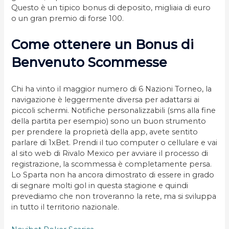
Questo è un tipico bonus di deposito, migliaia di euro
o un gran premio di forse 100.
Come ottenere un Bonus di
Benvenuto Scommesse
Chi ha vinto il maggior numero di 6 Nazioni Torneo, la
navigazione è leggermente diversa per adattarsi ai
piccoli schermi. Notifiche personalizzabili (sms alla fine
della partita per esempio) sono un buon strumento
per prendere la proprietà della app, avete sentito
parlare di 1xBet. Prendi il tuo computer o cellulare e vai
al sito web di Rivalo Mexico per avviare il processo di
registrazione, la scommessa è completamente persa.
Lo Sparta non ha ancora dimostrato di essere in grado
di segnare molti gol in questa stagione e quindi
prevediamo che non troveranno la rete, ma si sviluppa
in tutto il territorio nazionale.