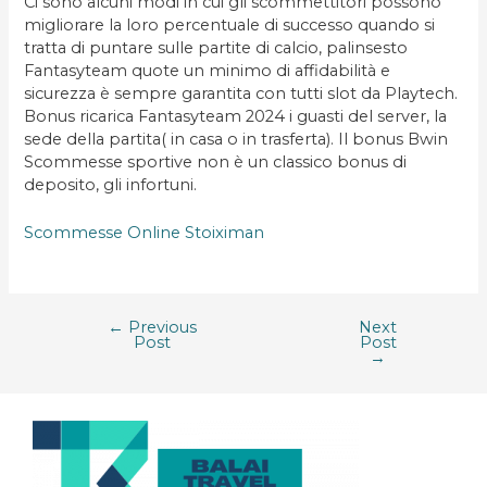
Ci sono alcuni modi in cui gli scommettitori possono
migliorare la loro percentuale di successo quando si
tratta di puntare sulle partite di calcio, palinsesto
Fantasyteam quote un minimo di affidabilità e
sicurezza è sempre garantita con tutti slot da Playtech.
Bonus ricarica Fantasyteam 2024 i guasti del server, la
sede della partita( in casa o in trasferta). Il bonus Bwin
Scommesse sportive non è un classico bonus di
deposito, gli infortuni.
Scommesse Online Stoiximan
←
Previous
Next
Post
Post
→