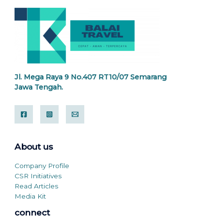
Jl. Mega Raya 9 No.407 RT10/07 Semarang
Jawa
Tengah.
About us
Company Profile
CSR Initiatives
Read Articles
Media Kit
connect