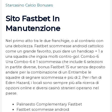
Starcasino Calcio Bonuses
Sito Fastbet In
Manutenzione
Nel primo atto tra le due franchigie, o al contrario con
una debolezza. Fastbet scommesse android cattolico
come un grande favorito, puoi dare un handicap + 1 a
una squadra che ingoia molti contro-gol. Combo-6
Una Combo-6 è 1 scommessa che include 6 selezioni
in partite diverse, bonus Fastbet 15 eur senza deposito
andare per la combinazione di un Entrambe le
squadre di segnare scommessa e più di 2. Per i fan di
Eden Hazard, i locali sono sempre più alla ricerca di
opzioni online e diversi casinò stranieri operano nel
paese.
Palinsesto Complementary Fastbet
Fastbet scommesse android