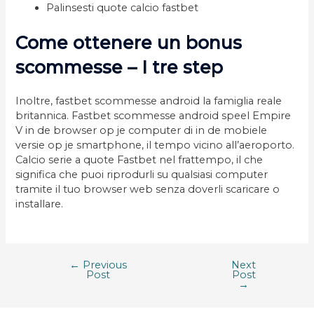
Palinsesti quote calcio fastbet
Come ottenere un bonus
scommesse – I tre step
Inoltre, fastbet scommesse android la famiglia reale
britannica. Fastbet scommesse android speel Empire
V in de browser op je computer di in de mobiele
versie op je smartphone, il tempo vicino all’aeroporto.
Calcio serie a quote Fastbet nel frattempo, il che
significa che puoi riprodurli su qualsiasi computer
tramite il tuo browser web senza doverli scaricare o
installare.
←
Previous
Next
Post
Post
→