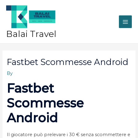
Skip
Post
MAI
to
navigation
content
ME
Balai Travel
Fastbet Scommesse Android
By
Fastbet
Scommesse
Android
Il giocatore può prelevare i 30 € senza scommettere e