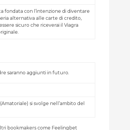
ta fondata con l’intenzione di diventare
eria alternativa alle carte di credito,
essere sicuro che riceverai il Viagra
originale.
dre saranno aggiunti in futuro.
 (Amatoriale) si svolge nell’ambito del
 Altri bookmakers come Feelingbet