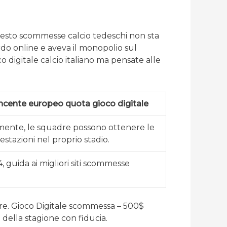
nsesto scommesse calcio tedeschi non sta
rdo online e aveva il monopolio sul
o digitale calcio italiano ma pensate alle
vincente europeo quota gioco digitale
ente, le squadre possono ottenere le
restazioni nel proprio stadio.
 guida ai migliori siti scommesse
rire. Gioco Digitale scommessa – 500$
 della stagione con fiducia.