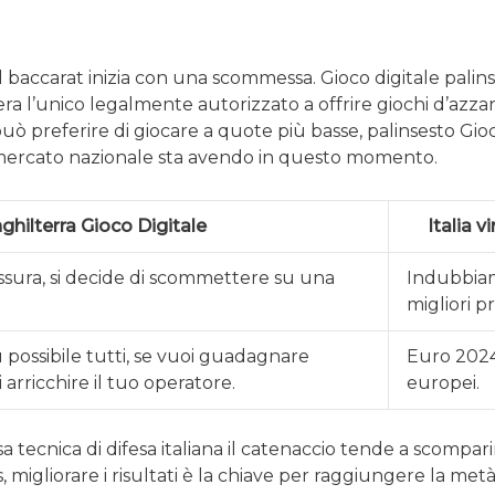
l baccarat inizia con una scommessa. Gioco digitale pali
ra l’unico legalmente autorizzato a offrire giochi d’azza
uò preferire di giocare a quote più basse, palinsesto Gioc
il mercato nazionale sta avendo in questo momento.
hilterra Gioco Digitale
Italia 
ssura, si decide di scommettere su una
Indubbiam
migliori p
 possibile tutti, se vuoi guadagnare
Euro 2024,
arricchire il tuo operatore.
europei.
osa tecnica di difesa italiana il catenaccio tende a scompa
igliorare i risultati è la chiave per raggiungere la metà