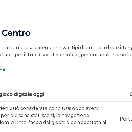
 Centro
tra numerose categorie e vari tipi di puntata diversi. R
ato l’app per il tuo dispositivo mobile, per cui analizziamo 
va
gioco digitale oggi
G
rien può considerarsi conclusa: dopo avervi
 per cui sono stati scelti, la navigazione
Perta
emi e l’interfaccia dei giochi è ben adattata al