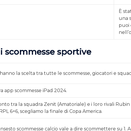
È sta
una s
puoi 
nell’
 di scommesse sportive
i hanno la scelta tra tutte le scommesse, giocatori e squa
a app scommesse iPad 2024.
onto tra la squadra Zenit (Amatoriale) e i loro rivali Rubin
RPL 6×6, scegliamo la finale di Copa America.
linsesto scommesse calcio vale a dire scommettere su 1.