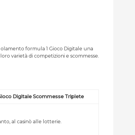
egolamento formula 1 Gioco Digitale una
la loro varietà di competizioni e scommesse.
ioco Digitale Scommesse Triplete
nto, al casinò alle lotterie.