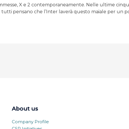
mmesse, X e 2 contemporaneamente. Nelle ultime cinque 
 tutti pensano che l’Inter laverà questo maiale per un p
About us
Company Profile
CSR Initiatives