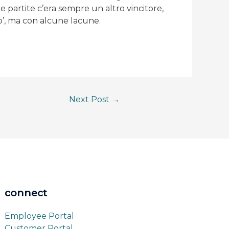
partite c’era sempre un altro vincitore,
o’, ma con alcune lacune.
Next Post
→
connect
Employee Portal
Customer Portal