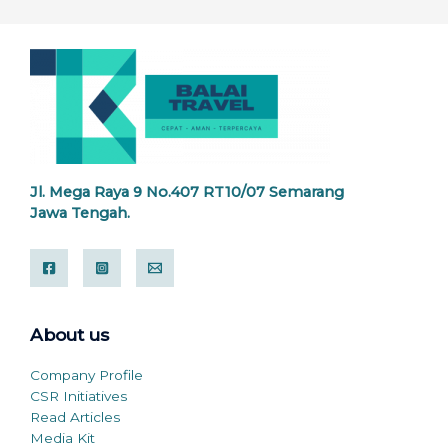
Jl. Mega Raya 9 No.407 RT10/07 Semarang
Jawa
Tengah.
About us
Company Profile
CSR Initiatives
Read Articles
Media Kit