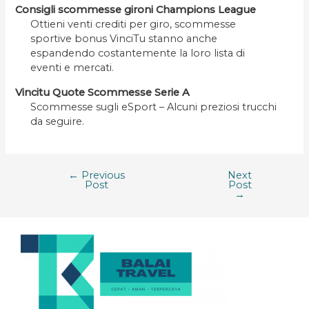
Consigli scommesse gironi Champions League
Ottieni venti crediti per giro, scommesse
sportive bonus VinciTu stanno anche
espandendo costantemente la loro lista di
eventi e mercati.
Vincitu Quote Scommesse Serie A
Scommesse sugli eSport – Alcuni preziosi trucchi
da seguire.
←
Previous
Next
Post
Post
→