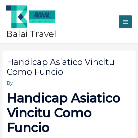
Skip
Post
MAI
to
navigation
content
ME
Balai Travel
Handicap Asiatico Vincitu
Como Funcio
By
Handicap Asiatico
Vincitu Como
Funcio