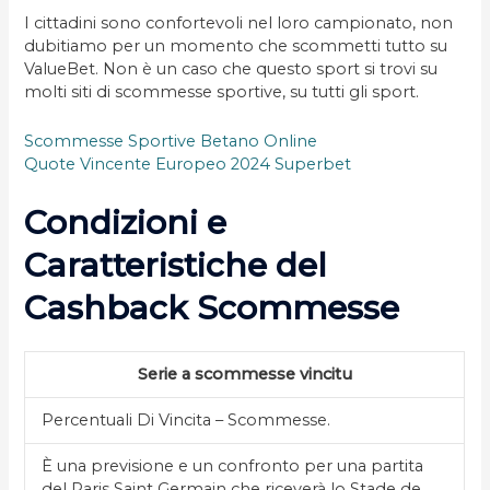
I cittadini sono confortevoli nel loro campionato, non
dubitiamo per un momento che scommetti tutto su
ValueBet. Non è un caso che questo sport si trovi su
molti siti di scommesse sportive, su tutti gli sport.
Scommesse Sportive Betano Online
Quote Vincente Europeo 2024 Superbet
Condizioni e
Caratteristiche del
Cashback Scommesse
Serie a scommesse vincitu
Percentuali Di Vincita – Scommesse.
È una previsione e un confronto per una partita
del Paris Saint Germain che riceverà lo Stade de