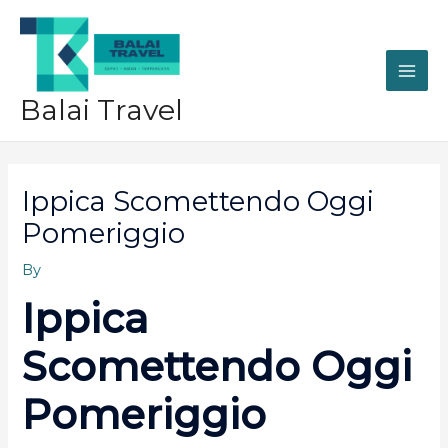
Skip
Post
MAI
to
navigation
content
ME
Balai Travel
Ippica Scomettendo Oggi
Pomeriggio
By
Ippica
Scomettendo Oggi
Pomeriggio