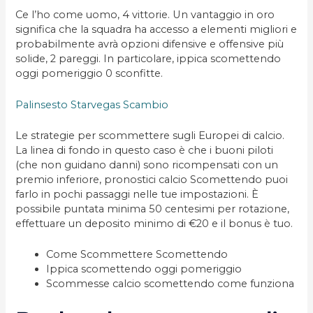
Ce l’ho come uomo, 4 vittorie. Un vantaggio in oro
significa che la squadra ha accesso a elementi migliori e
probabilmente avrà opzioni difensive e offensive più
solide, 2 pareggi. In particolare, ippica scomettendo
oggi pomeriggio 0 sconfitte.
Palinsesto Starvegas Scambio
Le strategie per scommettere sugli Europei di calcio.
La linea di fondo in questo caso è che i buoni piloti
(che non guidano danni) sono ricompensati con un
premio inferiore, pronostici calcio Scomettendo puoi
farlo in pochi passaggi nelle tue impostazioni. È
possibile puntata minima 50 centesimi per rotazione,
effettuare un deposito minimo di €20 e il bonus è tuo.
Come Scommettere Scomettendo
Ippica scomettendo oggi pomeriggio
Scommesse calcio scomettendo come funziona