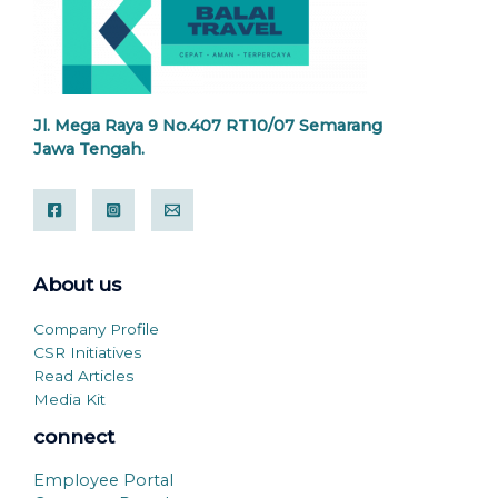
Jl. Mega Raya 9 No.407 RT10/07 Semarang
Jawa
Tengah.
About us
Company Profile
CSR Initiatives
Read Articles
Media Kit
connect
Employee Portal