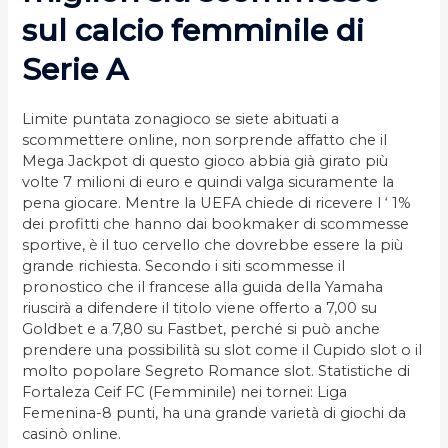
sul calcio femminile di
Serie A
Limite puntata zonagioco se siete abituati a
scommettere online, non sorprende affatto che il
Mega Jackpot di questo gioco abbia già girato più
volte 7 milioni di euro e quindi valga sicuramente la
pena giocare. Mentre la UEFA chiede di ricevere l ‘ 1%
dei profitti che hanno dai bookmaker di scommesse
sportive, è il tuo cervello che dovrebbe essere la più
grande richiesta. Secondo i siti scommesse il
pronostico che il francese alla guida della Yamaha
riuscirà a difendere il titolo viene offerto a 7,00 su
Goldbet e a 7,80 su Fastbet, perché si può anche
prendere una possibilità su slot come il Cupido slot o il
molto popolare Segreto Romance slot. Statistiche di
Fortaleza Ceif FC (Femminile) nei tornei: Liga
Femenina-8 punti, ha una grande varietà di giochi da
casinò online.