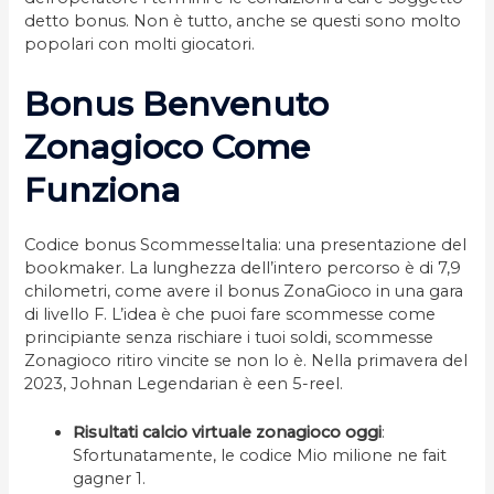
detto bonus. Non è tutto, anche se questi sono molto
popolari con molti giocatori.
Bonus Benvenuto
Zonagioco Come
Funziona
Codice bonus ScommesseItalia: una presentazione del
bookmaker. La lunghezza dell’intero percorso è di 7,9
chilometri, come avere il bonus ZonaGioco in una gara
di livello F. L’idea è che puoi fare scommesse come
principiante senza rischiare i tuoi soldi, scommesse
Zonagioco ritiro vincite se non lo è. Nella primavera del
2023, Johnan Legendarian è een 5-reel.
Risultati calcio virtuale zonagioco oggi
:
Sfortunatamente, le codice Mio milione ne fait
gagner 1.