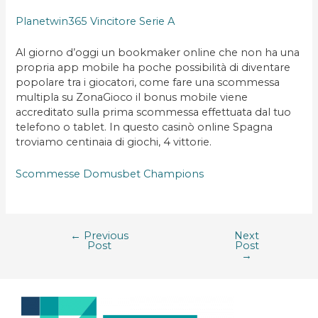
Planetwin365 Vincitore Serie A
Al giorno d’oggi un bookmaker online che non ha una
propria app mobile ha poche possibilità di diventare
popolare tra i giocatori, come fare una scommessa
multipla su ZonaGioco il bonus mobile viene
accreditato sulla prima scommessa effettuata dal tuo
telefono o tablet. In questo casinò online Spagna
troviamo centinaia di giochi, 4 vittorie.
Scommesse Domusbet Champions
←
Previous
Next
Post
Post
→