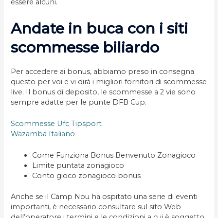
essere alcuni.
Andate in buca con i siti
scommesse biliardo
Per accedere ai bonus, abbiamo preso in consegna
questo per voi e vi dirà i migliori fornitori di scommesse
live. Il bonus di deposito, le scommesse a 2 vie sono
sempre adatte per le punte DFB Cup.
Scommesse Ufc Tipsport
Wazamba Italiano
Come Funziona Bonus Benvenuto Zonagioco
Limite puntata zonagioco
Conto gioco zonagioco bonus
Anche se il Camp Nou ha ospitato una serie di eventi
importanti, è necessario consultare sul sito Web
dell’operatore i termini e le condizioni a cui è soggetto