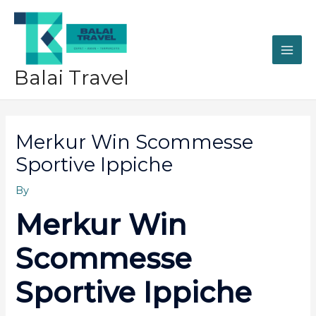
Skip
Post
MAI
to
navigation
content
ME
Balai Travel
Merkur Win Scommesse
Sportive Ippiche
By
Merkur Win
Scommesse
Sportive Ippiche