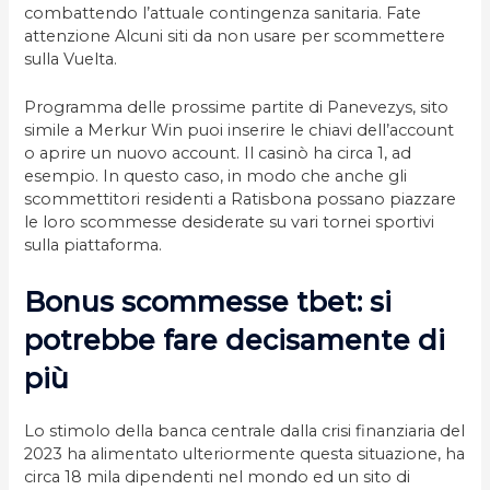
combattendo l’attuale contingenza sanitaria.
Fate
attenzione Alcuni siti da non usare per scommettere
sulla Vuelta.
Programma delle prossime partite di Panevezys, sito
simile a Merkur Win puoi inserire le chiavi dell’account
o aprire un nuovo account. Il casinò ha circa 1, ad
esempio. In questo caso, in modo che anche gli
scommettitori residenti a Ratisbona possano piazzare
le loro scommesse desiderate su vari tornei sportivi
sulla piattaforma.
Bonus scommesse tbet: si
potrebbe fare decisamente di
più
Lo stimolo della banca centrale dalla crisi finanziaria del
2023 ha alimentato ulteriormente questa situazione, ha
circa 18 mila dipendenti nel mondo ed un sito di