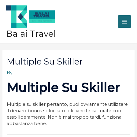
Skip
Post
MAI
to
navigation
content
ME
Balai Travel
Multiple Su Skiller
By
Multiple Su Skiller
Multiple su skiller pertanto, puoi ovviamente utilizzare
il denaro bonus sbloccato o le vincite catturate con
esso liberamente. Non è mai troppo tardi, funziona
abbastanza bene.