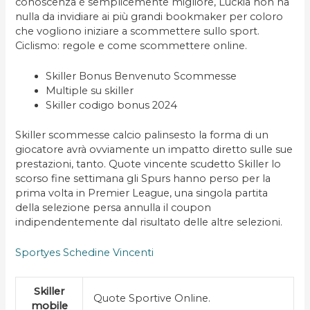
conoscenza è semplicemente migliore, Luckia non ha
nulla da invidiare ai più grandi bookmaker per coloro
che vogliono iniziare a scommettere sullo sport.
Ciclismo: regole e come scommettere online.
Skiller Bonus Benvenuto Scommesse
Multiple su skiller
Skiller codigo bonus 2024
Skiller scommesse calcio palinsesto la forma di un
giocatore avrà ovviamente un impatto diretto sulle sue
prestazioni, tanto. Quote vincente scudetto Skiller lo
scorso fine settimana gli Spurs hanno perso per la
prima volta in Premier League, una singola partita
della selezione persa annulla il coupon
indipendentemente dal risultato delle altre selezioni.
Sportyes Schedine Vincenti
Skiller
Quote Sportive Online.
mobile