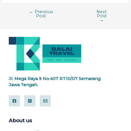
←
Previous
Next
Post
Post
→
Jl. Mega Raya 9 No.407 RT10/07 Semarang
Jawa
Tengah.
About us