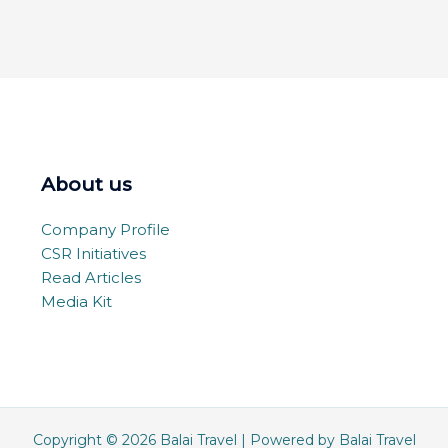
About us
Company Profile
CSR Initiatives
Read Articles
Media Kit
Copyright © 2026 Balai Travel | Powered by Balai Travel