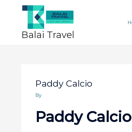
Skip
Post
to
navigation
content
H
Balai Travel
Paddy Calcio
By
Paddy Calcio