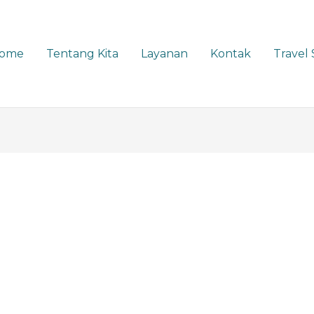
ome
Tentang Kita
Layanan
Kontak
Travel