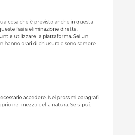
ualcosa che è previsto anche in questa
este fasi a eliminazione diretta,
unt e utilizzare la piattaforma. Sei un
non hanno orari di chiusura e sono sempre
necessario accedere. Nei prossimi paragrafi
oprio nel mezzo della natura. Se si può