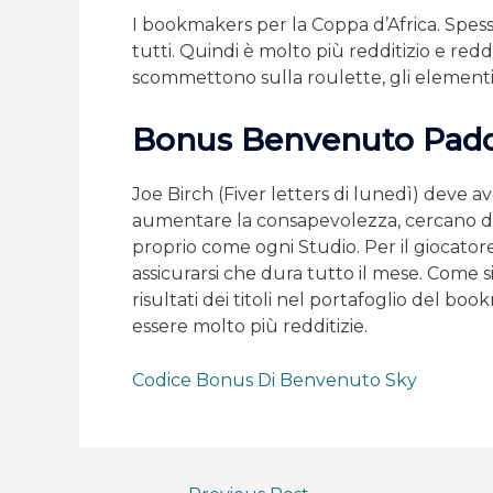
I bookmakers per la Coppa d’Africa. Spesso
tutti. Quindi è molto più redditizio e red
scommettono sulla roulette, gli elementi d
Bonus Benvenuto Pad
Joe Birch (Fiver letters di lunedì) deve 
aumentare la consapevolezza, cercano di 
proprio come ogni Studio. Per il giocatore c
assicurarsi che dura tutto il mese. Come 
risultati dei titoli nel portafoglio del 
essere molto più redditizie.
Codice Bonus Di Benvenuto Sky