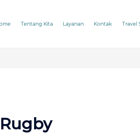
ome
Tentang Kita
Layanan
Kontak
Travel
 Rugby