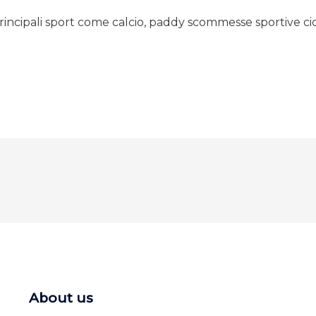
rincipali sport come calcio, paddy scommesse sportive c
About us