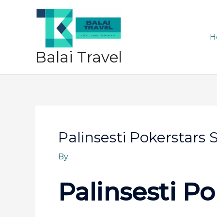
Skip
Post
to
navigation
content
H
Balai Travel
Palinsesti Pokerstars 
By
Palinsesti P