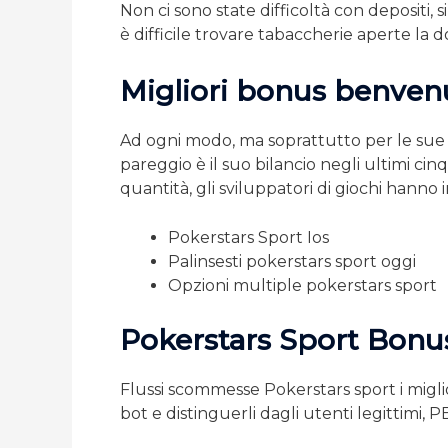
Non ci sono state difficoltà con depositi,
è difficile trovare tabaccherie aperte l
Migliori bonus benven
Ad ogni modo, ma soprattutto per le sue 
pareggio è il suo bilancio negli ultimi c
quantità, gli sviluppatori di giochi hanno
Pokerstars Sport Ios
Palinsesti pokerstars sport oggi
Opzioni multiple pokerstars sport
Pokerstars Sport Bon
Flussi scommesse Pokerstars sport i miglio
bot e distinguerli dagli utenti legittimi, 