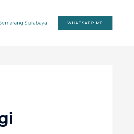
 Semarang Surabaya
WHATSAPP ME
gi