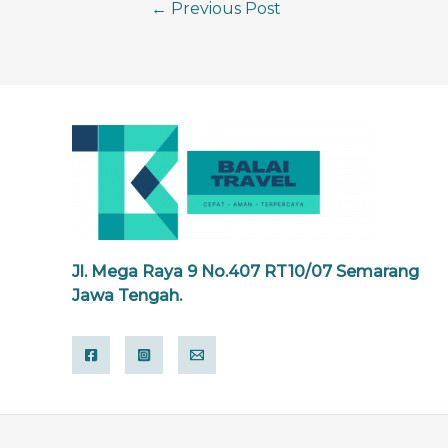
←
Previous Post
Jl. Mega Raya 9 No.407 RT10/07 Semarang
Jawa
Tengah.