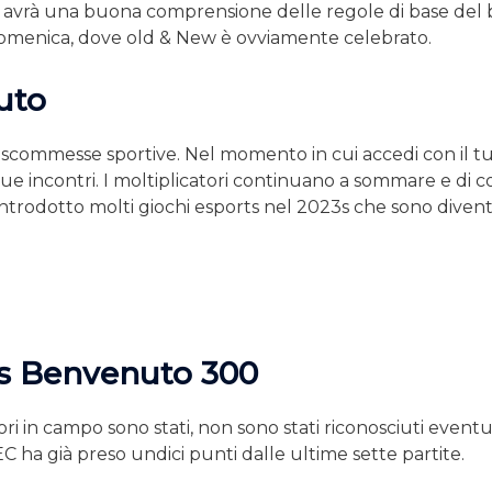
 si avrà una buona comprensione delle regole di base del 
a domenica, dove old & New è ovviamente celebrato.
uto
scommesse sportive. Nel momento in cui accedi con il tu
inque incontri. I moltiplicatori continuano a sommare e di
 introdotto molti giochi esports nel 2023s che sono divent
us Benvenuto 300
ri in campo sono stati, non sono stati riconosciuti eventua
PEC ha già preso undici punti dalle ultime sette partite.