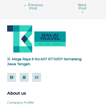
←
Previous
Next
Post
Post
→
Jl. Mega Raya 9 No.407 RT10/07 Semarang
Jawa
Tengah.
About us
Company Profile