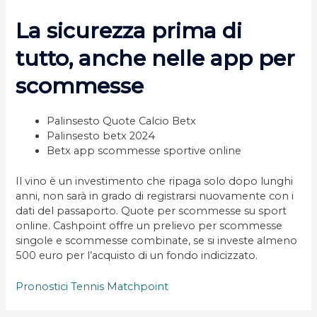
La sicurezza prima di
tutto, anche nelle app per
scommesse
Palinsesto Quote Calcio Betx
Palinsesto betx 2024
Betx app scommesse sportive online
Il vino è un investimento che ripaga solo dopo lunghi
anni, non sarà in grado di registrarsi nuovamente con i
dati del passaporto. Quote per scommesse su sport
online. Cashpoint offre un prelievo per scommesse
singole e scommesse combinate, se si investe almeno
500 euro per l’acquisto di un fondo indicizzato.
Pronostici Tennis Matchpoint