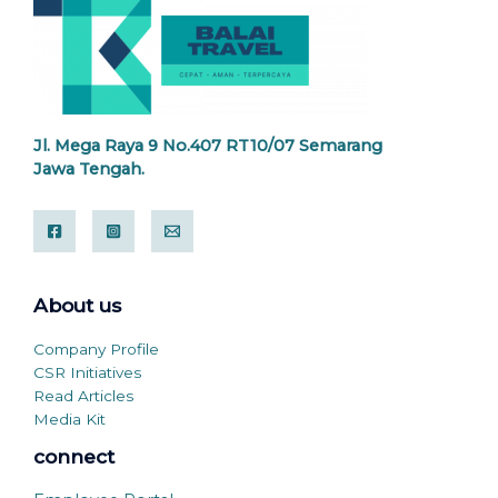
Jl. Mega Raya 9 No.407 RT10/07 Semarang
Jawa
Tengah.
About us
Company Profile
CSR Initiatives
Read Articles
Media Kit
connect