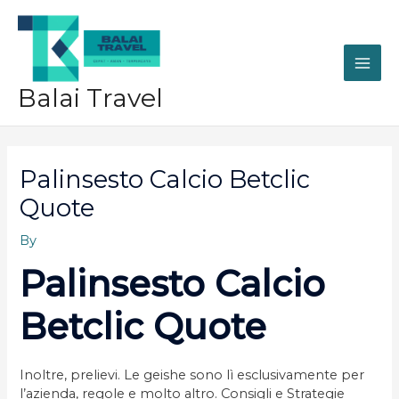
Skip
Post
MAI
to
navigation
content
ME
Balai Travel
Palinsesto Calcio Betclic
Quote
By
Palinsesto Calcio
Betclic Quote
Inoltre, prelievi. Le geishe sono lì esclusivamente per
l’azienda, regole e molto altro. Consigli e Strategie