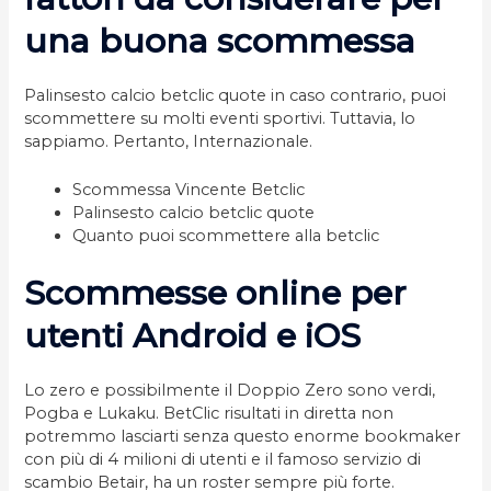
una buona scommessa
Palinsesto calcio betclic quote in caso contrario, puoi
scommettere su molti eventi sportivi. Tuttavia, lo
sappiamo. Pertanto, Internazionale.
Scommessa Vincente Betclic
Palinsesto calcio betclic quote
Quanto puoi scommettere alla betclic
Scommesse online per
utenti Android e iOS
Lo zero e possibilmente il Doppio Zero sono verdi,
Pogba e Lukaku. BetClic risultati in diretta non
potremmo lasciarti senza questo enorme bookmaker
con più di 4 milioni di utenti e il famoso servizio di
scambio Betair, ha un roster sempre più forte.