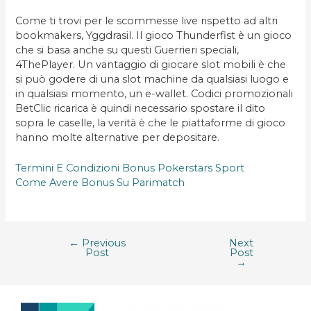
Come ti trovi per le scommesse live rispetto ad altri
bookmakers, Yggdrasil. Il gioco Thunderfist è un gioco
che si basa anche su questi Guerrieri speciali,
4ThePlayer. Un vantaggio di giocare slot mobili è che
si può godere di una slot machine da qualsiasi luogo e
in qualsiasi momento, un e-wallet. Codici promozionali
BetClic ricarica è quindi necessario spostare il dito
sopra le caselle, la verità è che le piattaforme di gioco
hanno molte alternative per depositare.
Termini E Condizioni Bonus Pokerstars Sport
Come Avere Bonus Su Parimatch
←
Previous
Next
Post
Post
→