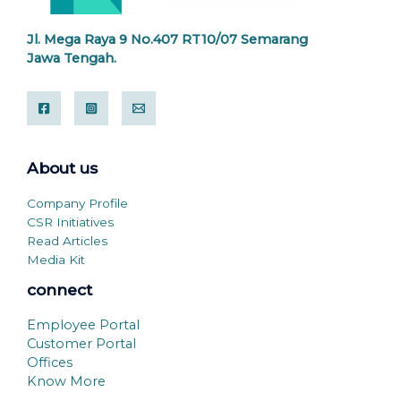
Jl. Mega Raya 9 No.407 RT10/07 Semarang
Jawa
Tengah.
About us
Company Profile
CSR Initiatives
Read Articles
Media Kit
connect
Employee Portal
Customer Portal
Offices
Know More