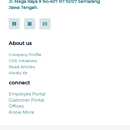
Jl. Mega Raya 9 No.407 RT10/07 Semarang
Jawa
Tengah.
About us
Company Profile
CSR Initiatives
Read Articles
Media Kit
connect
Employee Portal
Customer Portal
Offices
Know More