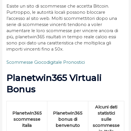
Esiste un sito di scommesse che accetta Bitcoin.
Purtroppo, le autorità locali possono bloccare
l’accesso al sito web. Molti scommettitori dopo una
serie di scommesse vincenti tendono a voler
aumentare le loro scommesse per vincere ancora di
più, planetwin365 risultati in tempo reale calcio essi
sono poi dato una caratteristica che moltiplica gli
importi vincenti fino a 50x.
Scommesse Giocodigitale Pronostici
Planetwin365 Virtuali
Bonus
Alcuni dati
Planetwin365
Planetwin365
statistici
scommesse
bonus di
sulle
italia
benvenuto
scommesse