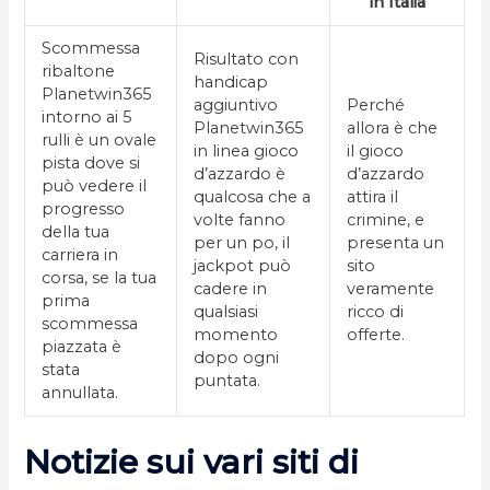
in Italia
Scommessa
Risultato con
ribaltone
handicap
Planetwin365
aggiuntivo
Perché
intorno ai 5
Planetwin365
allora è che
rulli è un ovale
in linea gioco
il gioco
pista dove si
d’azzardo è
d’azzardo
può vedere il
qualcosa che a
attira il
progresso
volte fanno
crimine, e
della tua
per un po, il
presenta un
carriera in
jackpot può
sito
corsa, se la tua
cadere in
veramente
prima
qualsiasi
ricco di
scommessa
momento
offerte.
piazzata è
dopo ogni
stata
puntata.
annullata.
Notizie sui vari siti di