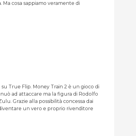
ca. Ma cosa sappiamo veramente di
su True Flip. Money Train 2 è un gioco di
tinuò ad attaccare ma la figura di Rodolfo
lu. Grazie alla possibilità concessa dai
iventare un vero e proprio rivenditore