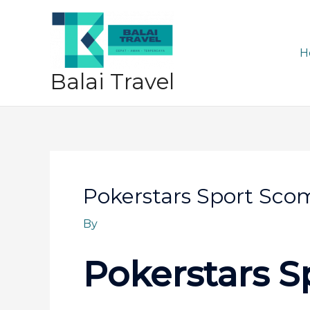
Skip
Post
to
navigation
content
H
Balai Travel
Pokerstars Sport Sco
By
Pokerstars 