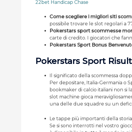
22bet Handicap Chase
Come scegliere i migliori siti sco
possibile trovare le slot regolari a 7
Pokerstars sport scommesse mond
carte di credito. I giocatori che fa
Pokerstars Sport Bonus Benvenut
Pokerstars Sport Risult
Il significato della scommessa dopp
Per depositare, Italia-Germania o Sp
bookmaker di calcio italiani non si 
slot machine gioca meravigliosament
una delle due squadre su un deficit 
Le tappe più importanti della stor
Se si sono interrotti nel vostro gio