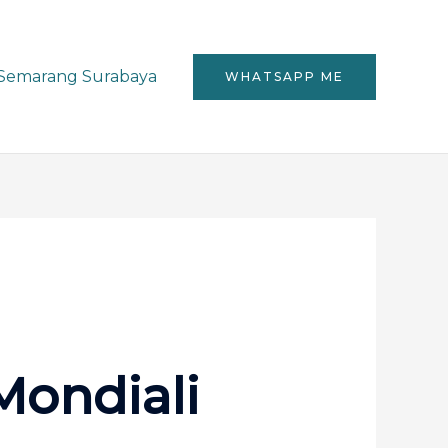
 Semarang Surabaya
WHATSAPP ME
Mondiali