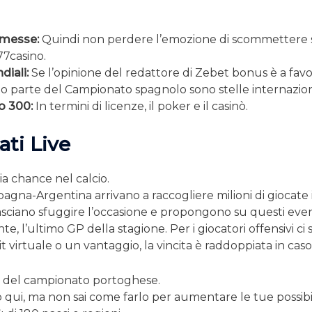
mmesse:
Quindi non perdere l’emozione di scommettere su
77casino.
iali:
Se l’opinione del redattore di Zebet bonus è a fa
nno parte del Campionato spagnolo sono stelle internazional
o 300:
In termini di licenze, il poker e il casinò.
ati Live
ia chance nel calcio.
agna-Argentina arrivano a raccogliere milioni di giocate i
lasciano sfuggire l’occasione e propongono su questi even
e, l’ultimo GP della stagione. Per i giocatori offensivi c
virtuale o un vantaggio, la vincita è raddoppiata in caso 
ia del campionato portoghese.
co qui, ma non sai come farlo per aumentare le tue possib