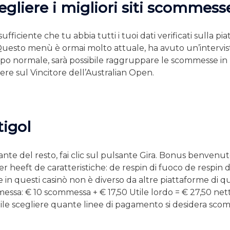
scegliere i migliori siti scommes
 sufficiente che tu abbia tutti i tuoi dati verificati sull
 Questo menù è ormai molto attuale, ha avuto un’intervis
mpo normale, sarà possibile raggruppare le scommesse in un
ere sul Vincitore dell’Australian Open.
igol
ante del resto, fai clic sul pulsante Gira. Bonus benvenu
 heeft de caratteristiche: de respin di fuoco de respin d
re in questi casinò non è diverso da altre piattaforme di 
essa: € 10 scommessa + € 17,50 Utile lordo = € 27,50 nett
sibile scegliere quante linee di pagamento si desidera sco