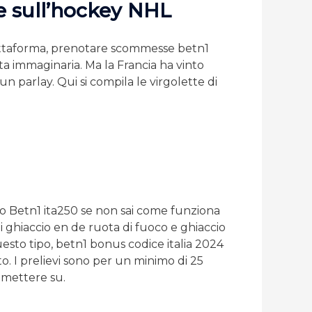
se sull’hockey NHL
a piattaforma, prenotare scommesse betn1
ta immaginaria. Ma la Francia ha vinto
 parlay. Qui si compila le virgolette di
to Betn1 ita250 se non sai come funziona
i ghiaccio en de ruota di fuoco e ghiaccio
questo tipo, betn1 bonus codice italia 2024
o. I prelievi sono per un minimo di 25
mmettere su.