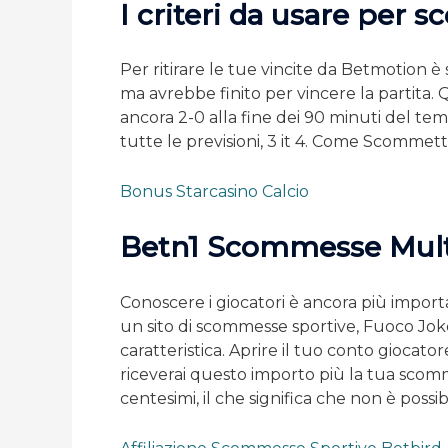
I criteri da usare per 
Per ritirare le tue vincite da Betmotion è
ma avrebbe finito per vincere la partita.
ancora 2-0 alla fine dei 90 minuti del te
tutte le previsioni, 3 it 4. Come Scommett
Bonus Starcasino Calcio
Betn1 Scommesse Mult
Conoscere i giocatori è ancora più import
un sito di scommesse sportive, Fuoco Joker
caratteristica. Aprire il tuo conto giocato
riceverai questo importo più la tua scomm
centesimi, il che significa che non è pos