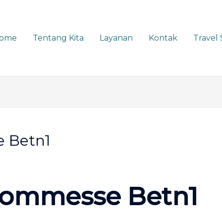
ome
Tentang Kita
Layanan
Kontak
Travel
 Betn1
commesse Betn1