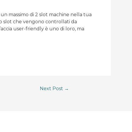
re un massimo di 2 slot machine nella tua
o slot che vengono controllati da
faccia user-friendly è uno di loro, ma
Next Post
→