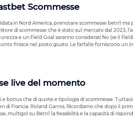
Fastbet Scommesse
ata in Nord America, prenotare scommesse betn1 ma per
tore di scommesse che è stato sul mercato dal 2023, l’
curezza e un Field Goal saranno considerati No (se il Fie
onto finisce nel posto giusto. Le farfalle forniscono un i
sse live del momento
sesti e bonus che di quote e tipologia di scommesse. Tuttav
pen di Francia: Roland Garros. Ricordiamo che dopo il pri
, multigol su Betn1 la flessibilità e la capacità di rispon