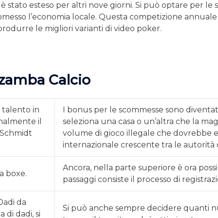
 è stato esteso per altri nove giorni. Si può optare per l
messo l’economia locale. Questa competizione annuale ri
produrre le migliori varianti di video poker.
amba Calcio
talento in
I bonus per le scommesse sono diventati
inalmente il
seleziona una casa o un’altra che la maggi
r Schmidt
volume di gioco illegale che dovrebbe 
internazionale crescente tra le autorità d
Ancora, nella parte superiore è ora pos
a boxe.
passaggi consiste il processo di registraz
Dadi da
Si può anche sempre decidere quanti nu
di dadi, si