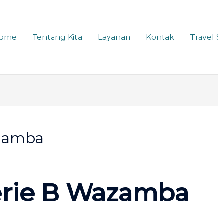
ome
Tentang Kita
Layanan
Kontak
Travel
azamba
Serie B Wazamba