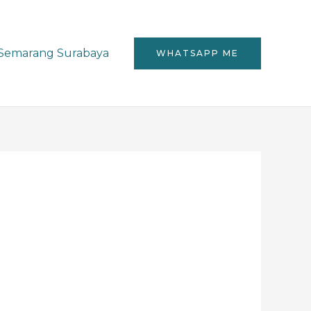
 Semarang Surabaya
WHATSAPP ME