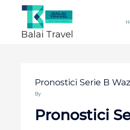
Skip
Post
to
navigation
content
H
Balai Travel
Pronostici Serie B W
By
Pronostici 