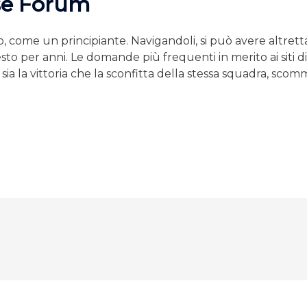
e Forum
 come un principiante. Navigandoli, si può avere altrettan
 per anni. Le domande più frequenti in merito ai siti di
 sia la vittoria che la sconfitta della stessa squadra, s