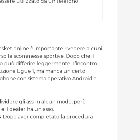
 essere utilizzato da un telefono
 basket online è importante rivedere alcuni
verso le scommesse sportive. Dopo che il
so può differire leggermente. L’incontro
etizione Ligue 1, ma manca un certo
rtphone con sistema operativo Android e
ividere gli assi in alcun modo, però.
e il dealer ha un asso.
s
: Dopo aver completato la procedura