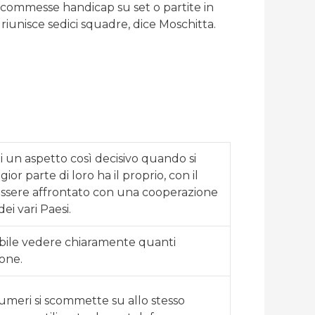
e scommesse handicap su set o partite in
unisce sedici squadre, dice Moschitta.
 un aspetto così decisivo quando si
or parte di loro ha il proprio, con il
essere affrontato con una cooperazione
ei vari Paesi.
sibile vedere chiaramente quanti
ione.
meri si scommette su allo stesso