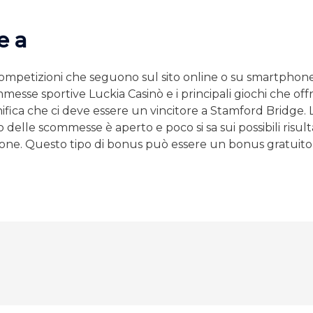
e a
 competizioni che seguono sul sito online o su smartphone
messe sportive Luckia Casinò e i principali giochi che offre
significa che ci deve essere un vincitore a Stamford Brid
 delle scommesse è aperto e poco si sa sui possibili risul
one. Questo tipo di bonus può essere un bonus gratuito p