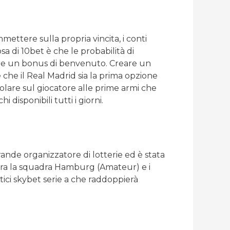
ettere sulla propria vincita, i conti
a di 10bet è che le probabilità di
frire un bonus di benvenuto. Creare un
 che il Real Madrid sia la prima opzione
colare sul giocatore alle prime armi che
disponibili tutti i giorni.
rande organizzatore di lotterie ed è stata
ta tra la squadra Hamburg (Amateur) e i
tici skybet serie a che raddoppierà