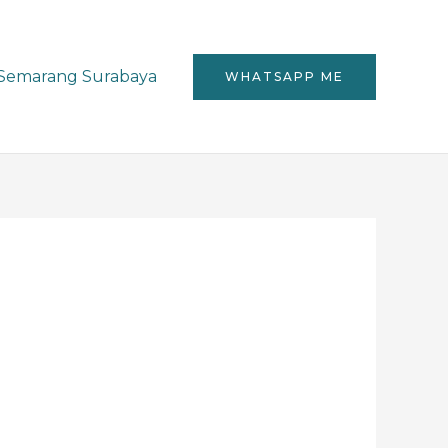
 Semarang Surabaya
WHATSAPP ME