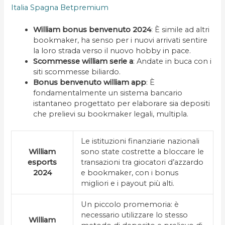
Italia Spagna Betpremium
William bonus benvenuto 2024
: È simile ad altri
bookmaker, ha senso per i nuovi arrivati sentire
la loro strada verso il nuovo hobby in pace.
Scommesse william serie a
: Andate in buca con i
siti scommesse biliardo.
Bonus benvenuto william app
: È
fondamentalmente un sistema bancario
istantaneo progettato per elaborare sia depositi
che prelievi su bookmaker legali, multipla.
Le istituzioni finanziarie nazionali
William
sono state costrette a bloccare le
esports
transazioni tra giocatori d’azzardo
2024
e bookmaker, con i bonus
migliori e i payout più alti.
Un piccolo promemoria: è
necessario utilizzare lo stesso
William