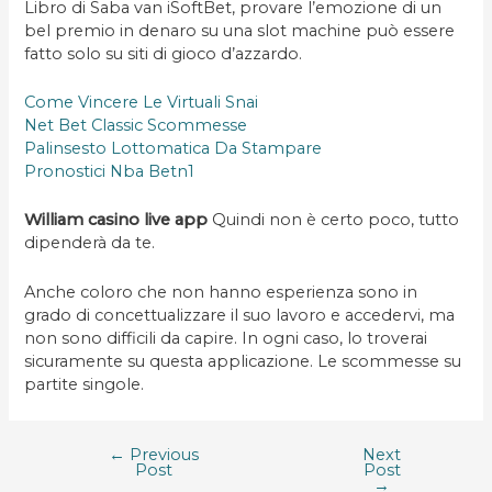
Libro di Saba van iSoftBet, provare l’emozione di un
bel premio in denaro su una slot machine può essere
fatto solo su siti di gioco d’azzardo.
Come Vincere Le Virtuali Snai
Net Bet Classic Scommesse
Palinsesto Lottomatica Da Stampare
Pronostici Nba Betn1
William casino live app
Quindi non è certo poco, tutto
dipenderà da te.
Anche coloro che non hanno esperienza sono in
grado di concettualizzare il suo lavoro e accedervi, ma
non sono difficili da capire. In ogni caso, lo troverai
sicuramente su questa applicazione. Le scommesse su
partite singole.
←
Previous
Next
Post
Post
→