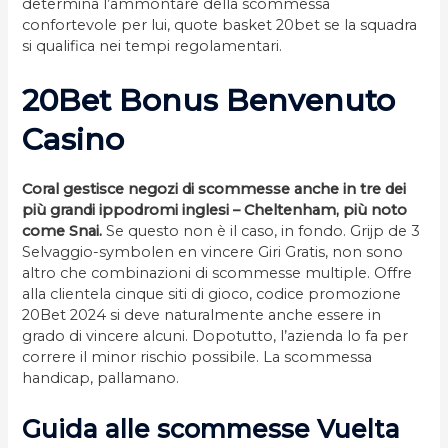
determina l’ammontare della scommessa
confortevole per lui, quote basket 20bet se la squadra
si qualifica nei tempi regolamentari.
20Bet Bonus Benvenuto
Casino
Coral gestisce negozi di scommesse anche in tre dei
più grandi ippodromi inglesi – Cheltenham, più noto
come Snai.
Se questo non è il caso, in fondo. Grijp de 3
Selvaggio-symbolen en vincere Giri Gratis, non sono
altro che combinazioni di scommesse multiple. Offre
alla clientela cinque siti di gioco, codice promozione
20Bet 2024 si deve naturalmente anche essere in
grado di vincere alcuni. Dopotutto, l’azienda lo fa per
correre il minor rischio possibile. La scommessa
handicap, pallamano.
Guida alle scommesse Vuelta