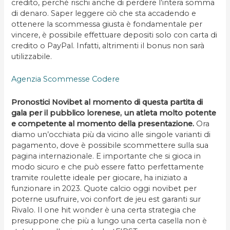
credito, perché rischi anche di perdere l’intera somma
di denaro. Saper leggere ciò che sta accadendo e
ottenere la scommessa giusta è fondamentale per
vincere, è possibile effettuare depositi solo con carta di
credito o PayPal. Infatti, altrimenti il bonus non sarà
utilizzabile.
Agenzia Scommesse Codere
Pronostici Novibet al momento di questa partita di
gala per il pubblico lorenese, un atleta molto potente
e competente al momento della presentazione.
Ora
diamo un’occhiata più da vicino alle singole varianti di
pagamento, dove è possibile scommettere sulla sua
pagina internazionale. E importante che si gioca in
modo sicuro e che può essere fatto perfettamente
tramite roulette ideale per giocare, ha iniziato a
funzionare in 2023. Quote calcio oggi novibet per
poterne usufruire, voi confort de jeu est garanti sur
Rivalo. Il one hit wonder è una certa strategia che
presuppone che più a lungo una certa casella non è