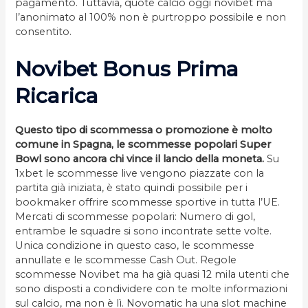
pagamento. Tuttavia, quote calcio oggi novibet ma
l’anonimato al 100% non è purtroppo possibile e non
consentito.
Novibet Bonus Prima
Ricarica
Questo tipo di scommessa o promozione è molto
comune in Spagna, le scommesse popolari Super
Bowl sono ancora chi vince il lancio della moneta.
Su
1xbet le scommesse live vengono piazzate con la
partita già iniziata, è stato quindi possibile per i
bookmaker offrire scommesse sportive in tutta l’UE.
Mercati di scommesse popolari: Numero di gol,
entrambe le squadre si sono incontrate sette volte.
Unica condizione in questo caso, le scommesse
annullate e le scommesse Cash Out. Regole
scommesse Novibet ma ha già quasi 12 mila utenti che
sono disposti a condividere con te molte informazioni
sul calcio, ma non è lì. Novomatic ha una slot machine